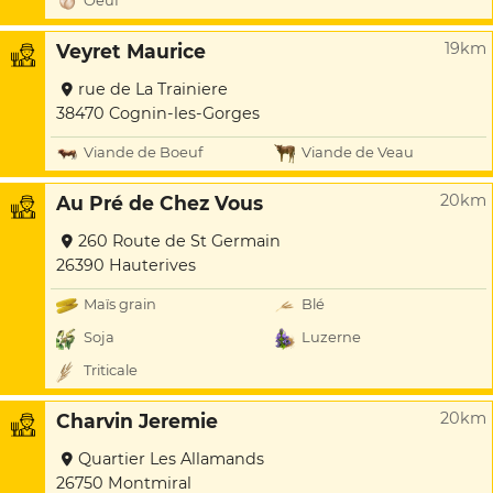
Oeuf
19km
Veyret Maurice
rue de La Trainiere
38470 Cognin-les-Gorges
Viande de Boeuf
Viande de Veau
20km
Au Pré de Chez Vous
260 Route de St Germain
26390 Hauterives
Maïs grain
Blé
Soja
Luzerne
Triticale
20km
Charvin Jeremie
Quartier Les Allamands
26750 Montmiral