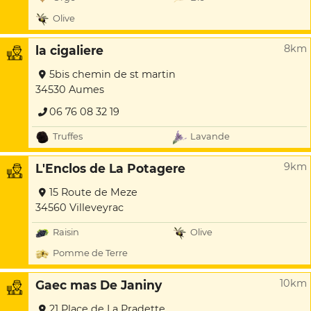
Olive
8km
la cigaliere
5bis chemin de st martin
34530 Aumes
06 76 08 32 19
Truffes
Lavande
9km
L'Enclos de La Potagere
15 Route de Meze
34560 Villeveyrac
Raisin
Olive
Pomme de Terre
10km
Gaec mas De Janiny
21 Place de La Pradette