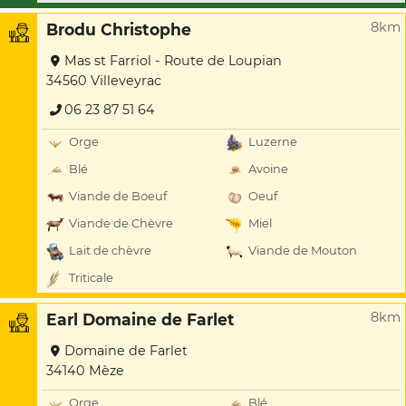
8km
Brodu Christophe
Mas st Farriol - Route de Loupian
34560 Villeveyrac
06 23 87 51 64
Orge
Luzerne
Blé
Avoine
Viande de Boeuf
Oeuf
Viande de Chèvre
Miel
Lait de chèvre
Viande de Mouton
Triticale
8km
Earl Domaine de Farlet
Domaine de Farlet
34140 Mèze
Orge
Blé