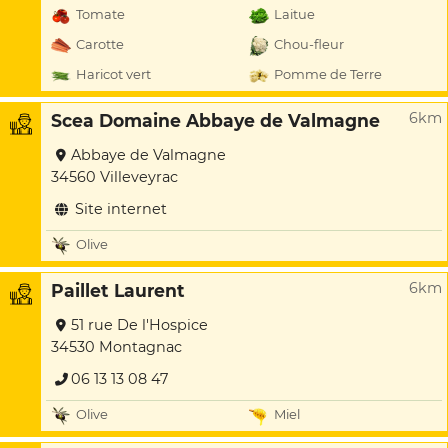
Tomate
Laitue
Carotte
Chou-fleur
Haricot vert
Pomme de Terre
6km
Scea Domaine Abbaye de Valmagne
Abbaye de Valmagne
34560 Villeveyrac
Site internet
Olive
6km
Paillet Laurent
51 rue De l'Hospice
34530 Montagnac
06 13 13 08 47
Olive
Miel