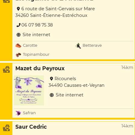
6 route de Saint-Gervais sur Mare
34260 Saint-Étienne-Estréchoux
06 07 98 75 38
Site internet
Carotte
Betterave
Topinambour
14km
Mazet du Peyroux
Ricounels
34490 Causses-et-Veyran
Site internet
Safran
14km
Saur Cedric