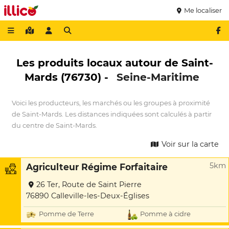
Me localiser
Les produits locaux autour de Saint-
Mards (76730) -
Seine-Maritime
Voici les producteurs, les marchés ou les groupes à proximité
de Saint-Mards. Les distances indiquées sont calculés à partir
du centre de Saint-Mards.
Voir sur la carte
5km
Agriculteur Régime Forfaitaire
26 Ter, Route de Saint Pierre
76890 Calleville-les-Deux-Églises
Pomme de Terre
Pomme à cidre