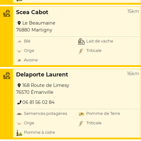
15km
Scea Cabot
Le Beaumaine
76880 Martigny
Blé
Lait de vache
Orge
Triticale
Avoine
16km
Delaporte Laurent
168 Route de Limesy
76570 Émanville
06 81 56 02 84
Semences potagères
Pomme de Terre
Orge
Triticale
Pomme à cidre