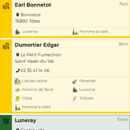
7km
Earl Bonnetot
Bonnetot
76890 Tôtes
Luzerne
Pomme à cidre
8km
Dumortier Edgar
Le Petit Fumechon
Saint-Vaast-du-Val
02 35 41 14 06
Lait de vache
Féverole
Pomme de Terre
Luzerne
Colza
Triticale
Pomme à cidre
10km
Luneray