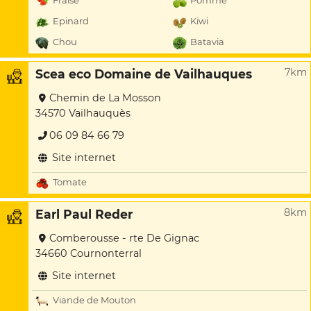
Fraise
Pomme
Epinard
Kiwi
Chou
Batavia
7km
Scea eco Domaine de Vailhauques
Chemin de La Mosson
34570 Vailhauquès
06 09 84 66 79
Site internet
Tomate
8km
Earl Paul Reder
Comberousse - rte De Gignac
34660 Cournonterral
Site internet
Viande de Mouton