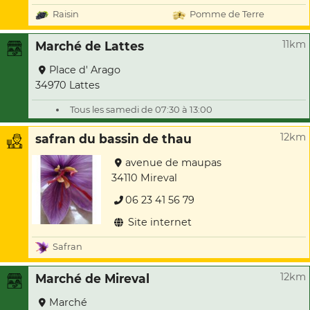
Raisin
Pomme de Terre
11km
Marché de Lattes
Place d' Arago
34970 Lattes
Tous les samedi de 07:30 à 13:00
12km
safran du bassin de thau
avenue de maupas
34110 Mireval
06 23 41 56 79
Site internet
Safran
12km
Marché de Mireval
Marché