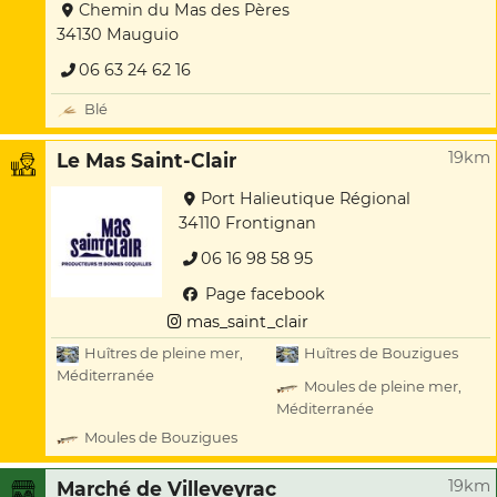
Chemin du Mas des Pères
34130 Mauguio
06 63 24 62 16
Blé
19km
Le Mas Saint-Clair
Port Halieutique Régional
34110 Frontignan
06 16 98 58 95
Page facebook
mas_saint_clair
Huîtres de pleine mer,
Huîtres de Bouzigues
Méditerranée
Moules de pleine mer,
Méditerranée
Moules de Bouzigues
19km
Marché de Villeveyrac