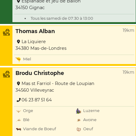
Esplanade et jeu de Ballon
34150 Gignac
Tous les samedi de 07:30 à 13:00
19km
Thomas Alban
La Liquiere
34380 Mas-de-Londres
Miel
19km
Brodu Christophe
Mas st Farriol - Route de Loupian
34560 Villeveyrac
06 23 87 51 64
Orge
Luzerne
Blé
Avoine
Viande de Boeuf
Oeuf