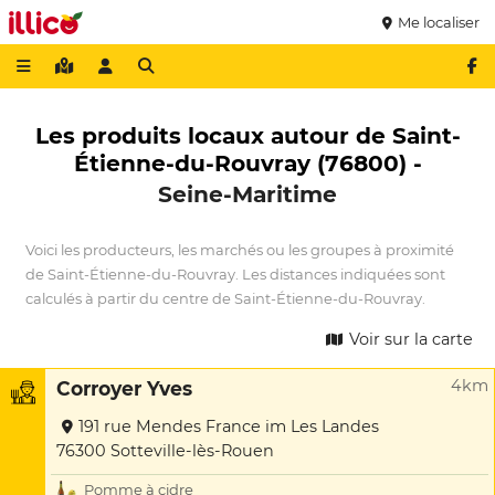
Me localiser
Les produits locaux autour de Saint-
Étienne-du-Rouvray (76800) -
Seine-Maritime
Voici les producteurs, les marchés ou les groupes à proximité
de Saint-Étienne-du-Rouvray. Les distances indiquées sont
calculés à partir du centre de Saint-Étienne-du-Rouvray.
Voir sur la carte
4km
Corroyer Yves
191 rue Mendes France im Les Landes
76300 Sotteville-lès-Rouen
Pomme à cidre