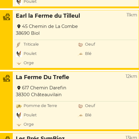
Poulet
11km
Earl la Ferme du Tilleul
45 Chemin de La Combe
38690 Biol
Triticale
Oeuf
Poulet
Blé
Orge
12km
La Ferme Du Trefle
617 Chemin Darefin
38300 Châteauvilain
Pomme de Terre
Oeuf
Poulet
Blé
Orge
13km
Les Prés SymBioz