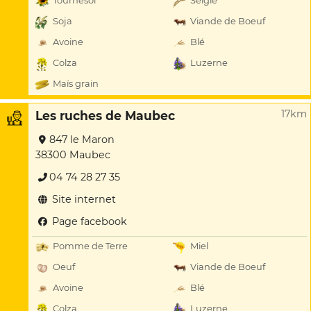
Tournesol
Seigle
Soja
Viande de Boeuf
Avoine
Blé
Colza
Luzerne
Maïs grain
17km
Les ruches de Maubec
847 le Maron
38300 Maubec
04 74 28 27 35
Site internet
Page facebook
Pomme de Terre
Miel
Oeuf
Viande de Boeuf
Avoine
Blé
Colza
Luzerne