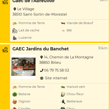
9km
Gaec de l'Abreuvoir
Le Village
38510 Saint-Sorlin-de-Morestel
Pomme de Terre
Viande de Boeuf
Lait de vache
Blé
Luzerne
10km
GAEC Jardins du Banchet
14, Chemin de La Montagne
38850 Bilieu
06 79 75 58 02
Site internet
Pomme de Terre
Haricot vert
Batavia
Chou-fleur
Oignon
Betterave
Carotte
Chou