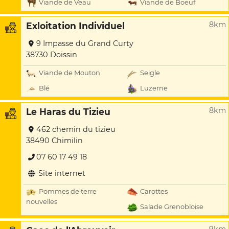
Viande de Veau
Viande de Boeuf
8km
Exloitation Individuel
9 Impasse du Grand Curty
38730 Doissin
Viande de Mouton
Seigle
Blé
Luzerne
8km
Le Haras du Tizieu
462 chemin du tizieu
38490 Chimilin
07 60 17 49 18
Site internet
Pommes de terre
Carottes
nouvelles
Salade Grenobloise