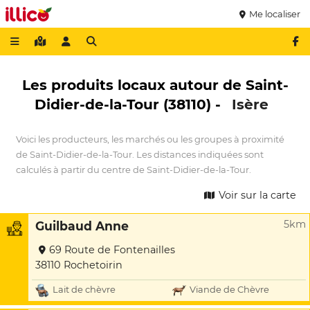
Me localiser
Les produits locaux autour de Saint-
Didier-de-la-Tour (38110) -
Isère
Voici les producteurs, les marchés ou les groupes à proximité
de Saint-Didier-de-la-Tour. Les distances indiquées sont
calculés à partir du centre de Saint-Didier-de-la-Tour.
Voir sur la carte
5km
Guilbaud Anne
69 Route de Fontenailles
38110 Rochetoirin
Lait de chèvre
Viande de Chèvre