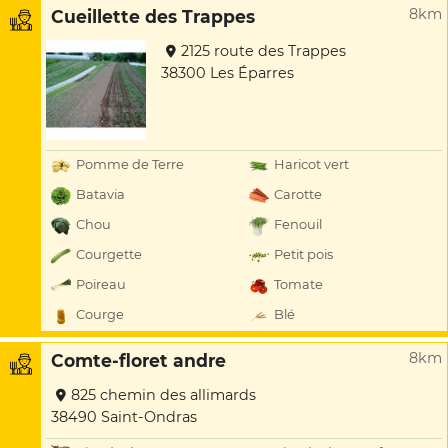
8km
Cueillette des Trappes
2125 route des Trappes
38300 Les Éparres
Pomme de Terre
Haricot vert
Batavia
Carotte
Chou
Fenouil
Courgette
Petit pois
Poireau
Tomate
Courge
Blé
8km
Comte-floret andre
825 chemin des allimards
38490 Saint-Ondras