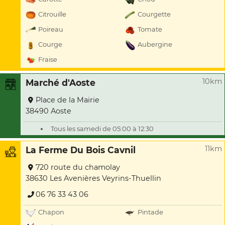
Citrouille
Courgette
Poireau
Tomate
Courge
Aubergine
Fraise
10km
Marché d'Aoste
Place de la Mairie
38490 Aoste
Tous les samedi de 05:00 à 12:30
11km
La Ferme Du Bois Cavnil
720 route du chamolay
38630 Les Avenières Veyrins-Thuellin
06 76 33 43 06
Chapon
Pintade