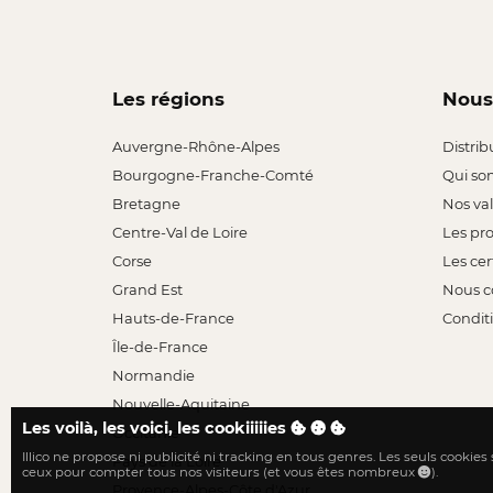
Les régions
Nous
Auvergne-Rhône-Alpes
Distrib
Bourgogne-Franche-Comté
Qui so
Bretagne
Nos va
Centre-Val de Loire
Les pr
Corse
Les cer
Grand Est
Nous c
Hauts-de-France
Conditi
Île-de-France
Normandie
Nouvelle-Aquitaine
Les voilà, les voici, les cookiiiiies
Occitanie
Illico ne propose ni publicité ni tracking en tous genres. Les seuls cookies
Pays de la Loire
ceux pour compter tous nos visiteurs (et vous êtes nombreux
).
Provence-Alpes-Côte d'Azur