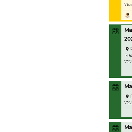
765
Ma
20
Pla
762
Ma
762
Ma