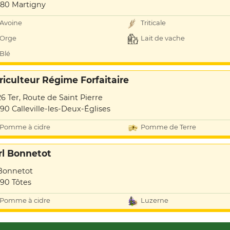
80 Martigny
Avoine
Triticale
Orge
Lait de vache
Blé
riculteur Régime Forfaitaire
26 Ter, Route de Saint Pierre
90 Calleville-les-Deux-Églises
Pomme à cidre
Pomme de Terre
rl Bonnetot
Bonnetot
90 Tôtes
Pomme à cidre
Luzerne