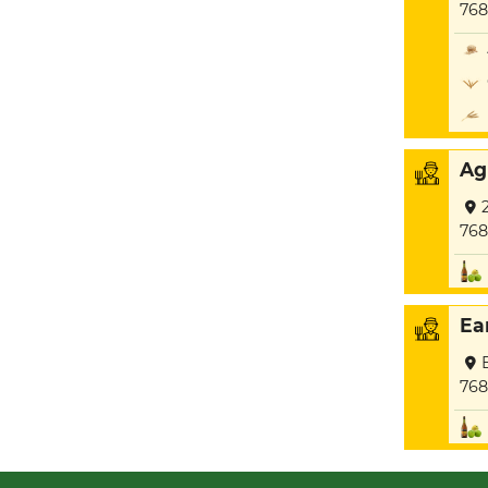
768
Ag
768
Ea
768