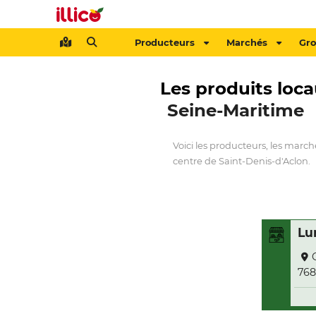
Producteurs
Marchés
Gr
Les produits loca
Seine-Maritime
Voici les producteurs, les march
centre de Saint-Denis-d'Aclon.
Lu
768