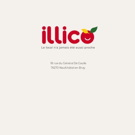
Le local n'a jamais été aussi proche
18 rue du Général De Gaulle
76270 Neufchâtel-en-Bray