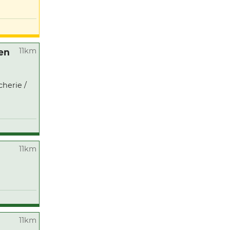
11km
 en
cherie /
11km
11km