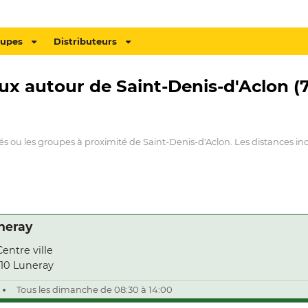
oupes
Distributeurs
ux autour de Saint-Denis-d'Aclon (
és ou les groupes à proximité de Saint-Denis-d'Aclon. Les distances ind
neray
Centre ville
10 Luneray
Tous les dimanche de 08:30 à 14:00