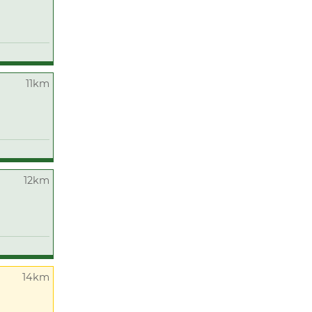
11km
12km
14km