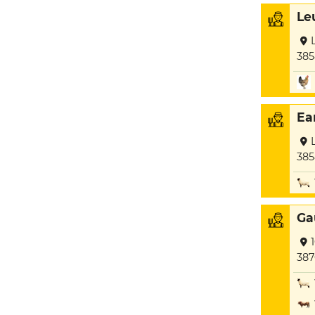
Le
385
Ea
385
Ga
387