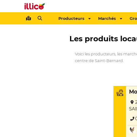
Producteurs
Marchés
Gr
Les produits loc
Voici les producteurs, les march
centre de Saint-Bernard.
Mo
SA