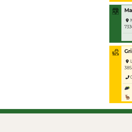
Ma
733
Gr
385