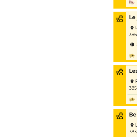
Le
386
Le
385
Be
383