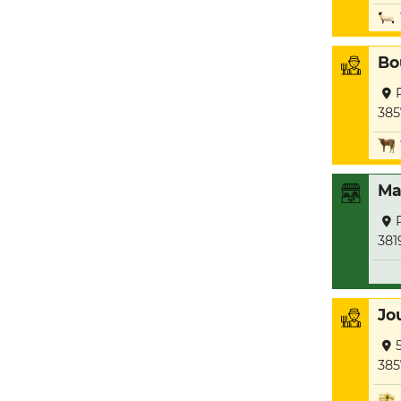
Bo
385
Ma
381
Jo
385