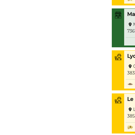
Ma
736
Ly
383
Le
385