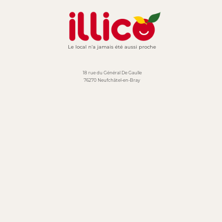
Le local n'a jamais été aussi proche
18 rue du Général De Gaulle
76270 Neufchâtel-en-Bray