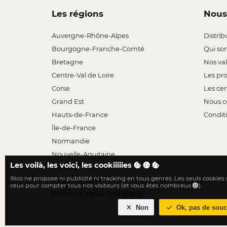
Les régions
Nous
Auvergne-Rhône-Alpes
Distrib
Bourgogne-Franche-Comté
Qui so
Bretagne
Nos va
Centre-Val de Loire
Les pr
Corse
Les cer
Grand Est
Nous c
Hauts-de-France
Conditi
Île-de-France
Normandie
Nouvelle-Aquitaine
Les voilà, les voici, les cookiiiiies
Occitanie
Illico ne propose ni publicité ni tracking en tous genres. Les seuls cookies
Pays de la Loire
ceux pour compter tous nos visiteurs (et vous êtes nombreux
).
Provence-Alpes-Côte d'Azur
Non
Ok, pas de souc