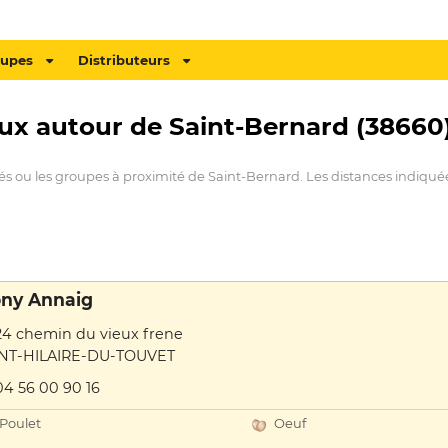
oupes
Distributeurs
aux autour de Saint-Bernard (38660
és ou les groupes à proximité de Saint-Bernard. Les distances indiquée
ny Annaig
24 chemin du vieux frene
INT-HILAIRE-DU-TOUVET
04 56 00 90 16
Poulet
Oeuf