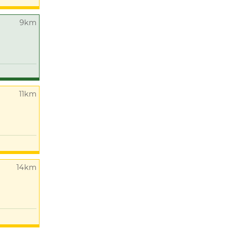
9km
11km
14km