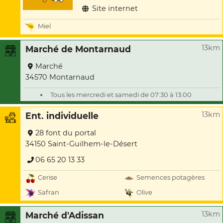
Site internet
Miel
13km
Marché de Montarnaud
Marché
34570 Montarnaud
Tous les mercredi et samedi de 07:30 à 13:00
13km
Ent. individuelle
28 font du portal
34150 Saint-Guilhem-le-Désert
06 65 20 13 33
Cerise
Semences potagères
Safran
Olive
13km
Marché d'Adissan