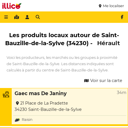
Me localiser
Les produits locaux autour de Saint-
Bauzille-de-la-Sylve (34230) -
Hérault
Voici les producteurs, les marchés ou les groupes à proximité
de Saint-Bauzille-de-la-Sylve. Les distances indiquées sont
calculés à partir du centre de Saint-Bauzille-de-la-Sylve.
Voir sur la carte
34m
Gaec mas De Janiny
21 Place de La Pradette
34230 Saint-Bauzille-de-la-Sylve
Raisin