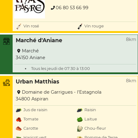
06 80 53 66 99
Vin rosé
Vin rouge
8km
Marché d'Aniane
Marché
34150 Aniane
Tous les jeudi de 07:30 à 13:00
8km
Urban Matthias
Domaine de Garrigues - l'Estagnola
34800 Aspiran
Jus de raisin
Raisin
Tomate
Laitue
Carotte
Chou-fleur
Haricot vert
Pomme de Terre