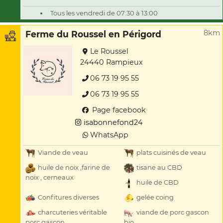
Tous les vendredi de 07:30 à 13:00
8km
Ferme du Roussel en Périgord
Le Roussel
24440 Rampieux
06 73 19 95 55
06 73 19 95 55
Page facebook
isabonnefond24
WhatsApp
Viande de veau
plats cuisinés de veau
huile de noix ,farine de
tisane au CBD
noix , cerneaux
huile de CBD
Confitures diverses
gelée coing
charcuteries véritable
viande de porc gascon
porc gascon
bio