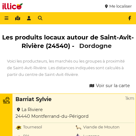
Me localiser
Les produits locaux autour de Saint-Avit-
Rivière (24540) -
Dordogne
Voici les producteurs, les marchés ou les groupes à proximité
de Saint-Avit-Rivière. Les distances indiquées sont calculés à
partir du centre de Saint-Avit-Rivière.
Voir sur la carte
1km
Barriat Sylvie
La Riviere
24440 Montferrand-du-Périgord
Tournesol
Viande de Mouton