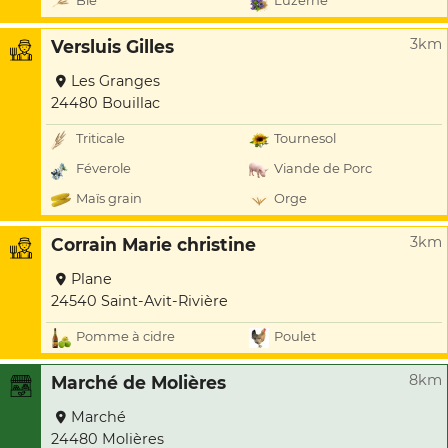
Blé
Luzerne
3km
Versluis Gilles
Les Granges
24480 Bouillac
Triticale
Tournesol
Féverole
Viande de Porc
Maïs grain
Orge
3km
Corrain Marie christine
Plane
24540 Saint-Avit-Rivière
Pomme à cidre
Poulet
8km
Marché de Molières
Marché
24480 Molières