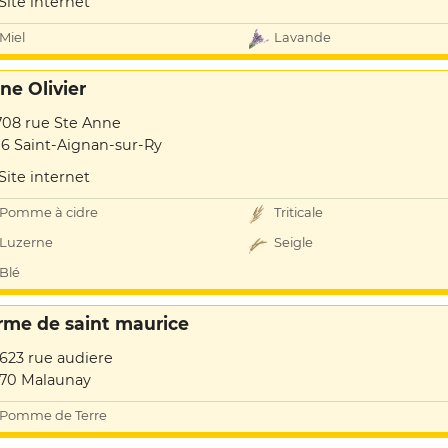
Site internet
Miel
Lavande
ne Olivier
708 rue Ste Anne
16 Saint-Aignan-sur-Ry
Site internet
Pomme à cidre
Triticale
Luzerne
Seigle
Blé
rme de saint maurice
1623 rue audiere
70 Malaunay
Pomme de Terre