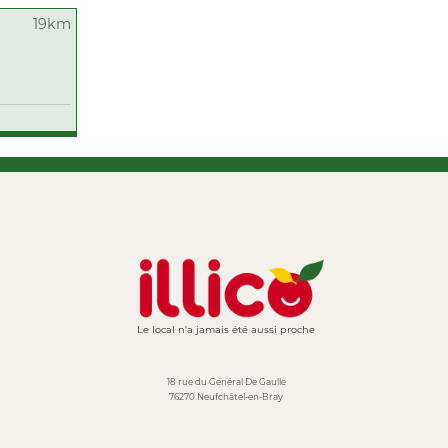
19km
Le local n'a jamais été aussi proche
18 rue du Général De Gaulle
76270 Neufchâtel-en-Bray