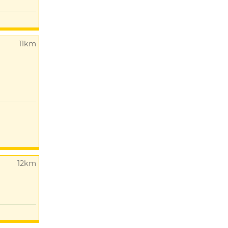
11km
12km