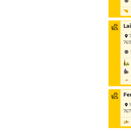
Lai
761
Fe
767