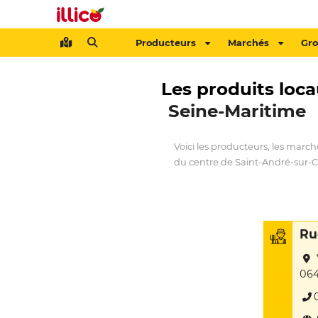
Producteurs
Marchés
Gr
Les produits loca
Seine-Maritime
Voici les producteurs, les march
du centre de Saint-André-sur-Ca
Ru
064