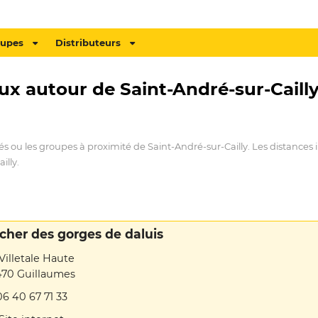
oupes
Distributeurs
ux autour de Saint-André-sur-Cailly
és ou les groupes à proximité de Saint-André-sur-Cailly. Les distances i
illy.
cher des gorges de daluis
Villetale Haute
70 Guillaumes
06 40 67 71 33