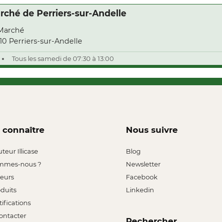
rché de Perriers-sur-Andelle
Marché
10 Perriers-sur-Andelle
Tous les samedi de 07:30 à 13:00
 connaître
Nous suivre
uteur Illicase
Blog
mmes-nous ?
Newsletter
leurs
Facebook
oduits
Linkedin
tifications
ontacter
Rechercher