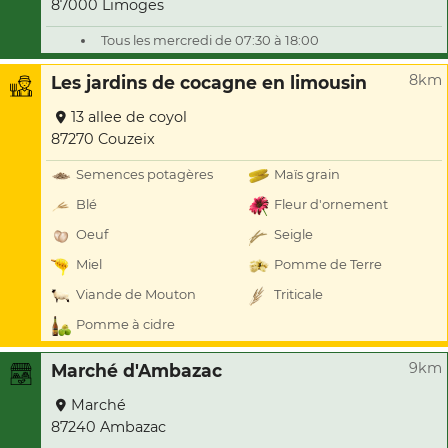
87000 Limoges
Tous les mercredi de 07:30 à 18:00
8km
Les jardins de cocagne en limousin
13 allee de coyol
87270 Couzeix
Semences potagères
Maïs grain
Blé
Fleur d'ornement
Oeuf
Seigle
Miel
Pomme de Terre
Viande de Mouton
Triticale
Pomme à cidre
9km
Marché d'Ambazac
Marché
87240 Ambazac