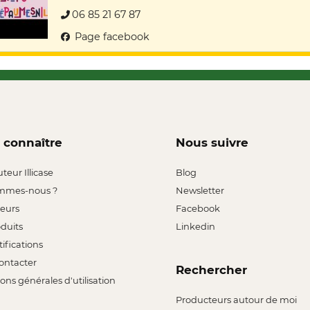
06 85 21 67 87
Page facebook
 connaître
Nous suivre
uteur Illicase
Blog
mmes-nous ?
Newsletter
leurs
Facebook
oduits
Linkedin
tifications
ontacter
Rechercher
ons générales d'utilisation
Producteurs autour de moi