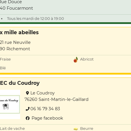
Rue Douce
340 Foucarmont
Tous les mardi de 12:00 à 19:00
x mille abeilles
121 rue Neuville
90 Richemont
Fraise
Abricot
Blé
EC du Coudroy
Le Coudroy
76260 Saint-Martin-le-Gaillard
06 16 79 34 83
Page facebook
Lait de vache
Beurre