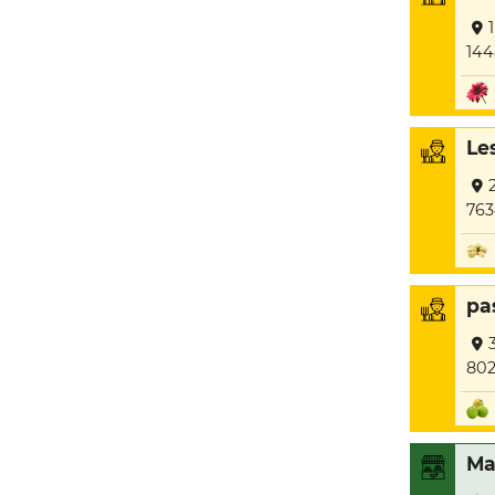
144
Le
763
pa
802
Ma