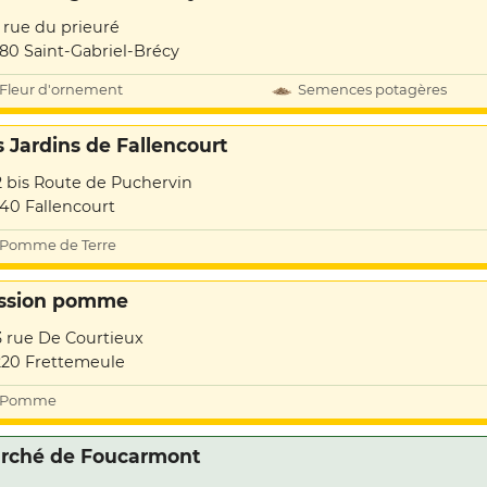
1 rue du prieuré
80 Saint-Gabriel-Brécy
Fleur d'ornement
Semences potagères
s Jardins de Fallencourt
2 bis Route de Puchervin
40 Fallencourt
Pomme de Terre
ssion pomme
3 rue De Courtieux
20 Frettemeule
Pomme
rché de Foucarmont