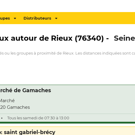
oupes
Distributeurs
aux autour de Rieux (76340) -
Seine
és ou les groupes à proximité de Rieux. Les distances indiquées sont ca
rché de Gamaches
Marché
220 Gamaches
Tous les samedi de 07:30 à 13:00
o: saint gabriel-brécy