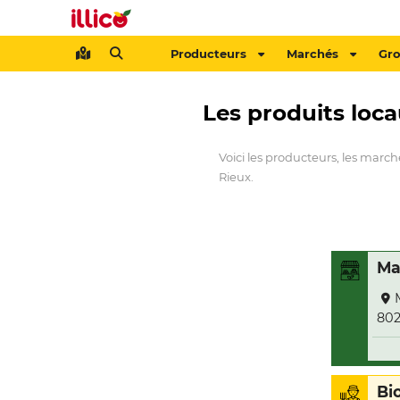
Producteurs
Marchés
Gr
Les produits loc
Voici les producteurs, les march
Rieux.
Ma
80
Bi