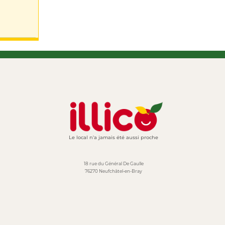
Le local n'a jamais été aussi proche
18 rue du Général De Gaulle
76270 Neufchâtel-en-Bray