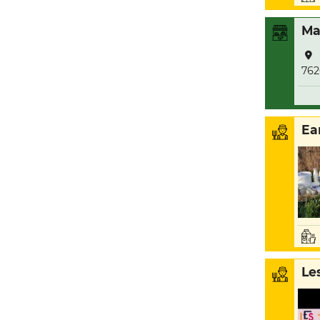
Ma
762
Ea
Le