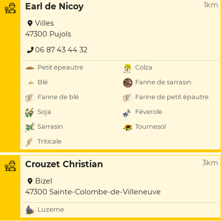
1km
Earl de Nicoy
Villes
47300 Pujols
06 87 43 44 32
Petit épeautre
Colza
Blé
Farine de sarrasin
Farine de blé
Farine de petit épautre
Soja
Féverole
Sarrasin
Tournesol
Triticale
3km
Crouzet Christian
Bizel
47300 Sainte-Colombe-de-Villeneuve
Luzerne