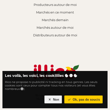
Producteurs autour de moi
Marchés en ce moment
Marchés demain
Marchés autour de moi
Distributeurs autour de moi
Les voilà, les voici, les cookiiiiies
Illico ne propose ni publicité ni tracking en tous genres. Les seuls
Le local n'a jamais été aussi proche
cookies sont ceux pour compter tous nos visiteurs (et vous êtes
nombreux
).
18 rue du Général De Gaulle
76270 Neufchâtel-en-Bray
Non
Ok, pas de soucis