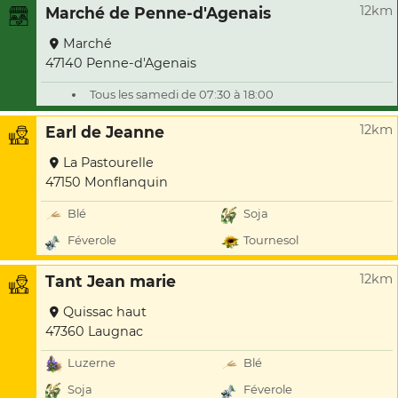
12km
Marché de Penne-d'Agenais
Marché
47140 Penne-d'Agenais
Tous les samedi de 07:30 à 18:00
12km
Earl de Jeanne
La Pastourelle
47150 Monflanquin
Blé
Soja
Féverole
Tournesol
12km
Tant Jean marie
Quissac haut
47360 Laugnac
Luzerne
Blé
Soja
Féverole