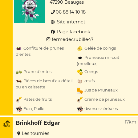
47290 Beaugas
06 88 14 10 18
Site internet
Page facebook
fermedecrubille47
Confiture de prunes
Gelée de coings
d'entes
Pruneaux mi-cuit
(moelleux)
Prune d'entes
Coings
Pièces de bœuf au détail
œufs
ou en caissette
Jus de Pruneaux
Pâtes de fruits
Crème de pruneaux
Foin, Paille
diverses céréales
17km
Brinkhoff Edgar
Les tournies