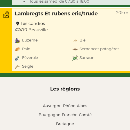
Tous les samedi de 07:30 à 18:00
20km
Lambregts Et rubens eric/trude
Las condios
47470 Beauville
Luzerne
Blé
Pain
Semences potagères
Féverole
Sarrasin
Seigle
Les régions
Auvergne-Rhône-Alpes
Bourgogne-Franche-Comté
Bretagne