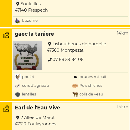
Souleilles
47140 Frespech
Luzerne
14km
gaec la taniere
lasboulbenes de bordelle
47360 Montpezat
07 68 59 84 08
poulet
prunes mi cuit
colis d'agneau
Pois chiches
lentilles
colis de veau
14km
Earl de l'Eau Vive
2 Allee de Marot
47510 Foulayronnes