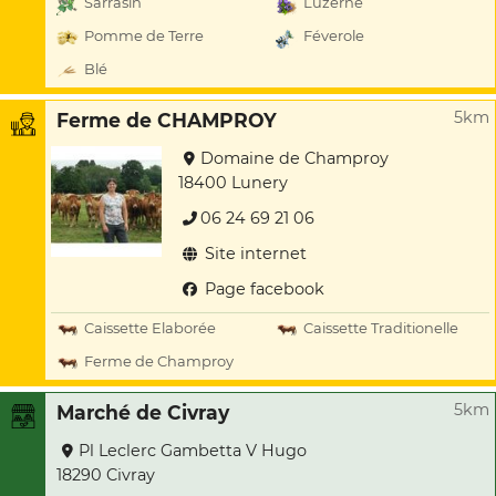
Sarrasin
Luzerne
Pomme de Terre
Féverole
Blé
5km
Ferme de CHAMPROY
Domaine de Champroy
18400 Lunery
06 24 69 21 06
Site internet
Page facebook
Caissette Elaborée
Caissette Traditionelle
Ferme de Champroy
5km
Marché de Civray
Pl Leclerc Gambetta V Hugo
18290 Civray