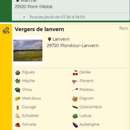
Marché
29120 Pont-l'Abbé
Tous les jeudi de 07:30 à 18:00
7km
Vergers de lanvern
Lanvern
29720 Plonéour-Lanvern
Figues
Cerise
Mâche
Piment
Chou
Poireau
Maïs doux
Oignon
Courge
Concombre
Echalote
Laitue
Tomate
Aubergine