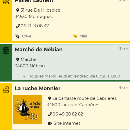
Paillet Laurent
51 rue De l'Hospice
34530 Montagnac
06 13 13 08 47
Olive
Miel
9km
Marché de Nébian
Marché
34800 Nébian
Tous les mardi, jeudi et vendredi de 07:30 à 13:00
9km
La ruche Monnier
La bartasse route de Cabrières
34800 Lieuran-Cabrières
06 49 28 82 82
Site internet