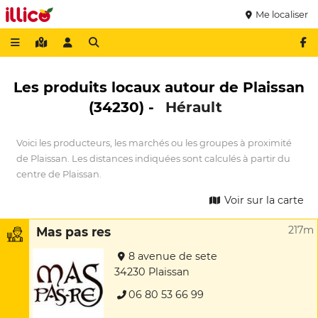
Me localiser
Les produits locaux autour de Plaissan
(34230) -
Hérault
Voici les producteurs, les marchés ou les groupes à proximité
de Plaissan. Les distances indiquées sont calculés à partir du
centre de Plaissan.
Voir sur la carte
217m
Mas pas res
8 avenue de sete
34230 Plaissan
06 80 53 66 99