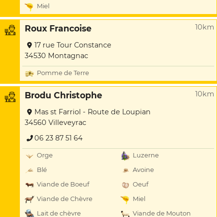
Miel
10km
Roux Francoise
17 rue Tour Constance
34530 Montagnac
Pomme de Terre
10km
Brodu Christophe
Mas st Farriol - Route de Loupian
34560 Villeveyrac
06 23 87 51 64
Orge
Luzerne
Blé
Avoine
Viande de Boeuf
Oeuf
Viande de Chèvre
Miel
Lait de chèvre
Viande de Mouton