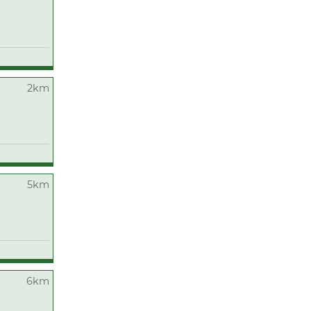
2km
5km
6km