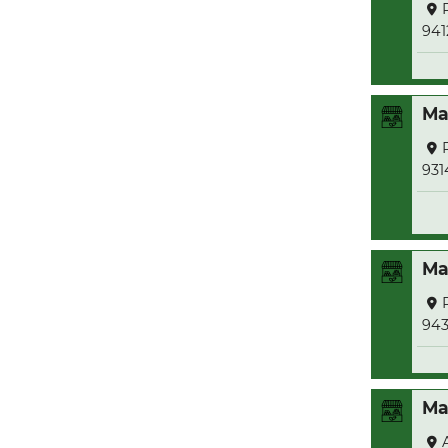
941
Ma
931
Ma
943
Ma