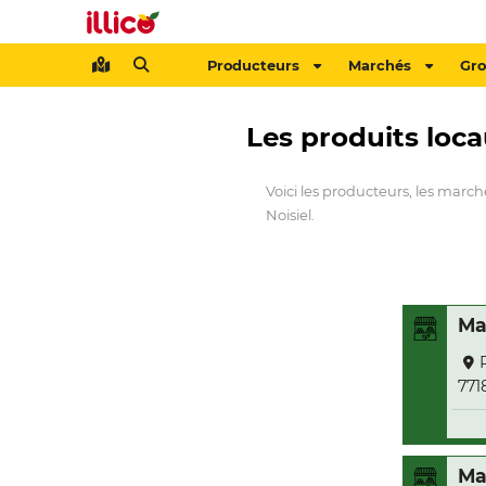
Producteurs
Marchés
Gr
Les produits loca
Voici les producteurs, les march
Noisiel.
Ma
771
Ma