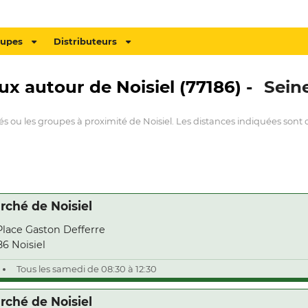
oupes
Distributeurs
ux autour de Noisiel (77186) -
Sein
és ou les groupes à proximité de Noisiel. Les distances indiquées sont c
rché de Noisiel
Place Gaston Defferre
86 Noisiel
Tous les samedi de 08:30 à 12:30
rché de Noisiel