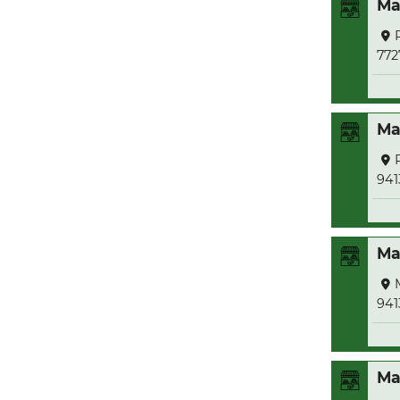
Ma
772
Ma
941
Ma
941
Ma