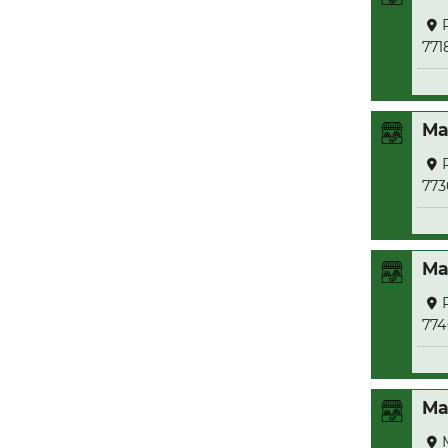
771
Ma
773
Ma
774
Ma