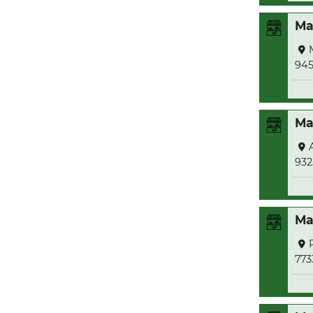
Ma
94
Ma
932
Ma
773