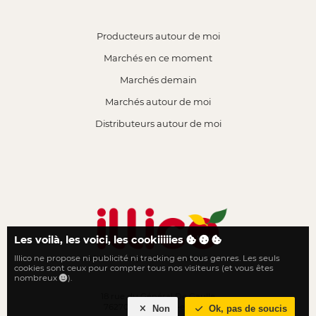
Producteurs autour de moi
Marchés en ce moment
Marchés demain
Marchés autour de moi
Distributeurs autour de moi
Les voilà, les voici, les cookiiiiies
Illico ne propose ni publicité ni tracking en tous genres. Les seuls
Le local n'a jamais été aussi proche
cookies sont ceux pour compter tous nos visiteurs (et vous êtes
nombreux
).
18 rue du Général De Gaulle
76270 Neufchâtel-en-Bray
Non
Ok, pas de soucis