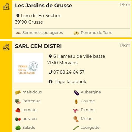
17km
Les Jardins de Grusse
Lieu dit En Sechon
39190 Grusse
Semences potagères
Pomme de Terre
17km
SARL CEM DISTRI
6 Hameau de ville basse
71310 Mervans
07 88 24 64 37
Page facebook
mais doux
Aubergine
Pasteque
Courge
tomate
Piment
poivron
Melon
Salade
courgette