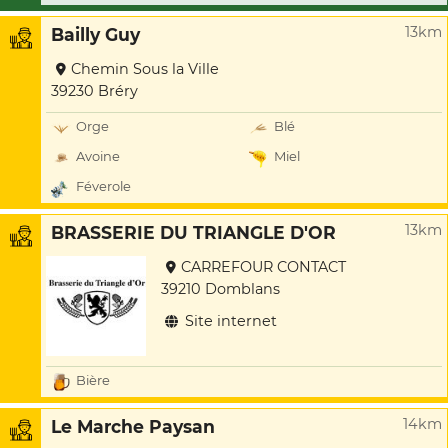
13km
Bailly Guy
Chemin Sous la Ville
39230 Bréry
Orge
Blé
Avoine
Miel
Féverole
13km
BRASSERIE DU TRIANGLE D'OR
CARREFOUR CONTACT
39210 Domblans
Site internet
Bière
14km
Le Marche Paysan