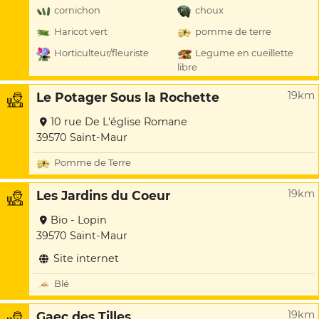
cornichon
choux
Haricot vert
pomme de terre
Horticulteur/fleuriste
Legume en cueillette
libre
19km
Le Potager Sous la Rochette
10 rue De L'église Romane
39570 Saint-Maur
Pomme de Terre
19km
Les Jardins du Coeur
Bio - Lopin
39570 Saint-Maur
Site internet
Blé
19km
Gaec des Tilles