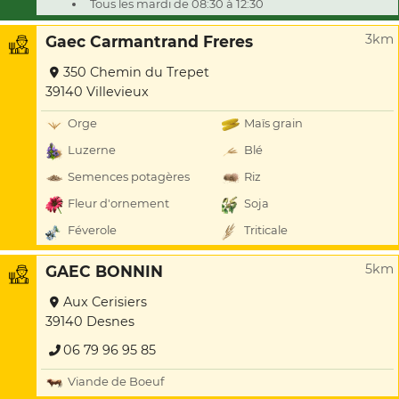
Tous les mardi de 08:30 à 12:30
3km
Gaec Carmantrand Freres
350 Chemin du Trepet
39140 Villevieux
Orge
Maïs grain
Luzerne
Blé
Semences potagères
Riz
Fleur d'ornement
Soja
Féverole
Triticale
5km
GAEC BONNIN
Aux Cerisiers
39140 Desnes
06 79 96 95 85
Viande de Boeuf