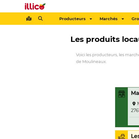
Producteurs
Marchés
Gr
Les produits loc
Voici les producteurs, les marc
de Moulineaux.
Ma
276
Le