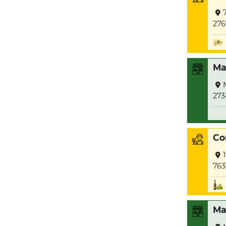
276
Ma
273
Co
763
Ma