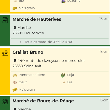
Blé
Luzerne
Maïs grain
15km
Marché de Hauterives
Marché
26390 Hauterives
Tous les mardi de 07:30 à 18:00
15km
Graillat Bruno
440 route de claveyson le mercurolet
26330 Saint-Avit
Pomme de Terre
Soja
Oeuf
Blé
Maïs grain
15km
Marché de Bourg-de-Péage
Marché