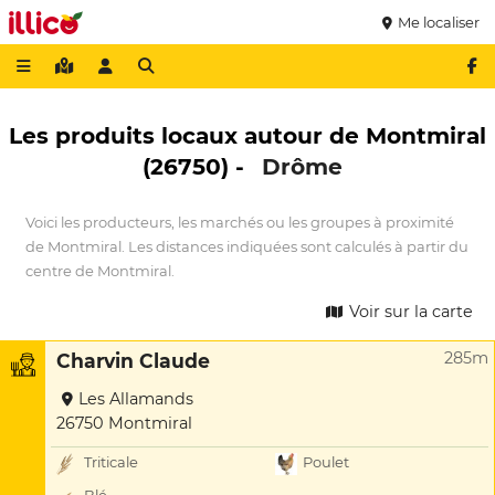
Me localiser
Les produits locaux autour de Montmiral
(26750) -
Drôme
Voici les producteurs, les marchés ou les groupes à proximité
de Montmiral. Les distances indiquées sont calculés à partir du
centre de Montmiral.
Voir sur la carte
285m
Charvin Claude
Les Allamands
26750 Montmiral
Triticale
Poulet