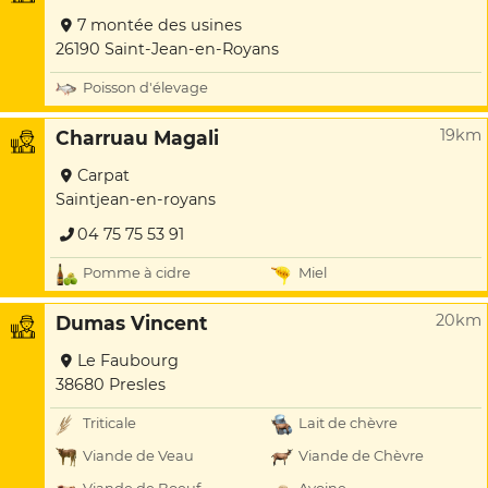
7 montée des usines
26190 Saint-Jean-en-Royans
Poisson d'élevage
19km
Charruau Magali
Carpat
Saintjean-en-royans
04 75 75 53 91
Pomme à cidre
Miel
20km
Dumas Vincent
Le Faubourg
38680 Presles
Triticale
Lait de chèvre
Viande de Veau
Viande de Chèvre