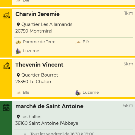
Blé
1km
Charvin Jeremie
Quartier Les Allamands
26750 Montmiral
Pomme de Terre
Blé
Luzerne
5km
Thevenin Vincent
Quartier Bourret
26350 Le Chalon
Blé
Luzerne
6km
marché de Saint Antoine
les halles
38160 Saint Antoine l'Abbaye
Tous les vendredi de 16:30 à 19:00