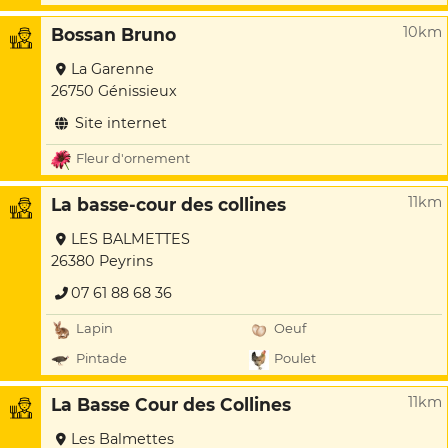
10km
Bossan Bruno
La Garenne
26750 Génissieux
Site internet
Fleur d'ornement
11km
La basse-cour des collines
LES BALMETTES
26380 Peyrins
07 61 88 68 36
Lapin
Oeuf
Pintade
Poulet
11km
La Basse Cour des Collines
Les Balmettes