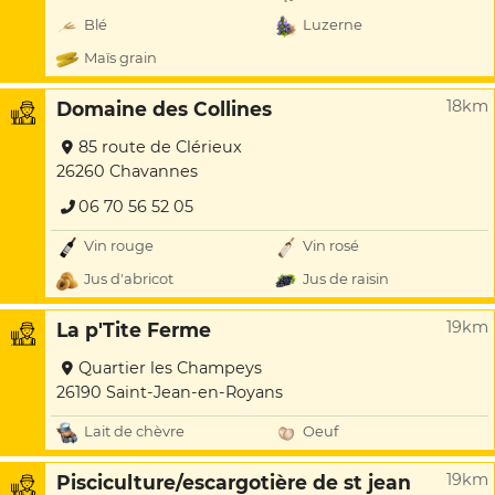
Blé
Luzerne
Maïs grain
18km
Domaine des Collines
85 route de Clérieux
26260 Chavannes
06 70 56 52 05
Vin rouge
Vin rosé
Jus d'abricot
Jus de raisin
19km
La p'Tite Ferme
Quartier les Champeys
26190 Saint-Jean-en-Royans
Lait de chèvre
Oeuf
19km
Pisciculture/escargotière de st jean