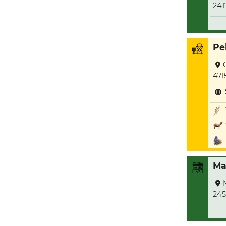
241
Pe
471
Ma
245