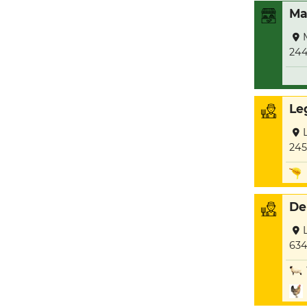
Ma
244
Le
245
De
634