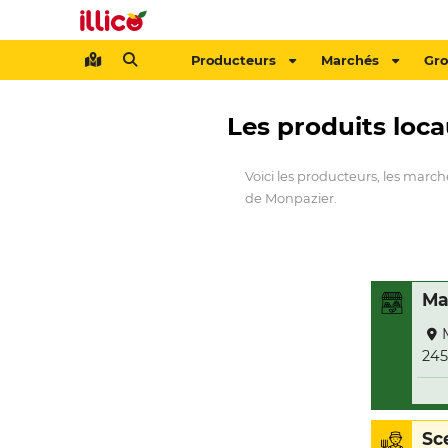
Producteurs
Marchés
Gr
Les produits loc
Voici les producteurs, les marc
de Monpazier.
Ma
245
Sc