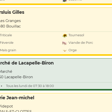
sluis Gilles
Les Granges
80 Bouillac
Triticale
Tournesol
Féverole
Viande de Porc
Maïs grain
Orge
rché de Lacapelle-Biron
Marché
50 Lacapelle-Biron
Tous les lundi de 07:30 à 18:00
rie Jean-michel
Videpot
JALS-ET-CLOTTES