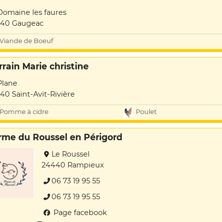
Domaine les faures
540 Gaugeac
Viande de Boeuf
rrain Marie christine
Plane
40 Saint-Avit-Rivière
Pomme à cidre
Poulet
rme du Roussel en Périgord
Le Roussel
24440 Rampieux
06 73 19 95 55
06 73 19 95 55
Page facebook