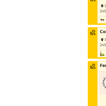
24
Co
245
Fe