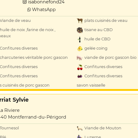
isabonnefond24
WhatsApp
Viande de veau
plats cuisinés de veau
huile de noix ,farine de noix ,
tisane au CBD
neaux
huile de CBD
Confitures diverses
gelée coing
charcuteries véritable porc gascon
viande de porc gascon bio
Confitures diverses
Confitures diverses
Confitures diverses
Confitures diverses
s cuisinés de porc gascon
savon vaisselle
riat Sylvie
La Riviere
40 Montferrand-du-Périgord
Tournesol
Viande de Mouton
Blé
Luzerne