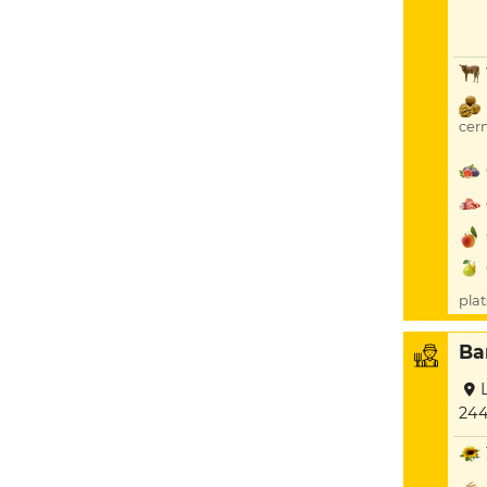
cer
plat
Bar
244