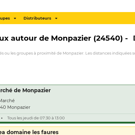
oupes
Distributeurs
aux autour de Monpazier (24540) -
hés ou les groupes à proximité de Monpazier. Les distances indiquées so
rché de Monpazier
Marché
40 Monpazier
Tous les jeudi de 07:30 à 13:00
ea domaine les faures