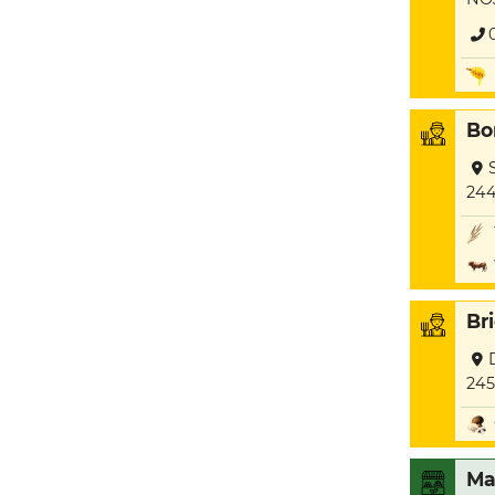
Bo
244
Br
245
Ma