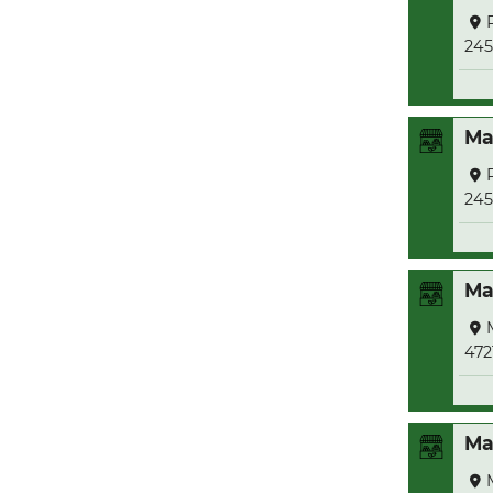
245
Ma
245
Ma
472
Ma