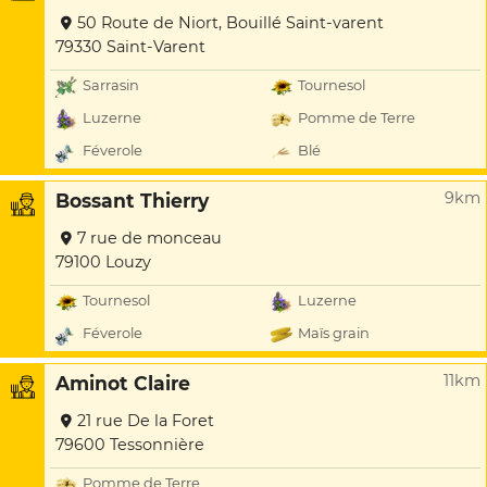
50 Route de Niort, Bouillé Saint-varent
79330 Saint-Varent
Sarrasin
Tournesol
Luzerne
Pomme de Terre
Féverole
Blé
9km
Bossant Thierry
7 rue de monceau
79100 Louzy
Tournesol
Luzerne
Féverole
Maïs grain
11km
Aminot Claire
21 rue De la Foret
79600 Tessonnière
Pomme de Terre