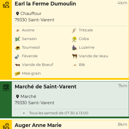
4km
Earl la Ferme Dumoulin
Chauffour
79330 Saint-Varent
Avoine
Triticale
Sarrasin
Colza
Tournesol
Luzerne
Féverole
Viande de Veau
Viande de Boeuf
Blé
Maïs grain
7km
Marché de Saint-Varent
Marché
79330 Saint-Varent
Tous les samedi de 07:30 à 13:00
8km
Auger Anne Marie