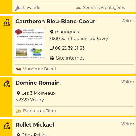
Lavande
Semences potagères
20km
Gautheron Bleu-Blanc-Coeur
maringues
71610 Saint-Julien-de-Civry
06 22 39 51 83
Site internet
Viande de Boeuf
20km
Domine Romain
Les 3 Moineaux
42720 Vougy
Pomme de Terre
20km
Rollet Mickael
Chez Paillet