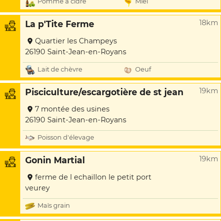
Pomme à cidre
Miel
18km
La p'Tite Ferme
Quartier les Champeys
26190 Saint-Jean-en-Royans
Lait de chèvre
Oeuf
19km
Pisciculture/escargotière de st jean
7 montée des usines
26190 Saint-Jean-en-Royans
Poisson d'élevage
19km
Gonin Martial
ferme de l echaillon le petit port
veurey
Maïs grain