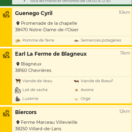
Tous les mardi et vendredi de 08:00 à 12:30
10km
Guenego Cyril
Promenade de la chapelle
38470 Notre-Dame-de-l'Osier
Pomme de Terre
Semences potagères
11km
Earl La Ferme de Blagneux
Blagneux
38160 Chevrières
Viande de Veau
Viande de Boeuf
Lait de vache
Avoine
Luzerne
Orge
12km
Biercors
Ferme Marceau Villevieille
38250 Villard-de-Lans