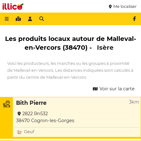
Me localiser
Les produits locaux autour de Malleval-
en-Vercors (38470) -
Isère
Voici les producteurs, les marchés ou les groupes à proximité
de Malleval-en-Vercors. Les distances indiquées sont calculés à
partir du centre de Malleval-en-Vercors.
Voir sur la carte
3km
Bith Pierre
2822 Rn532
38470 Cognin-les-Gorges
Oeuf