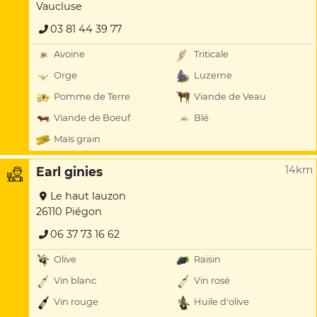
Vaucluse
03 81 44 39 77
Avoine
Triticale
Orge
Luzerne
Pomme de Terre
Viande de Veau
Viande de Boeuf
Blé
Maïs grain
14km
Earl ginies
Le haut lauzon
26110 Piégon
06 37 73 16 62
Olive
Raisin
Vin blanc
Vin rosé
Vin rouge
Huile d'olive