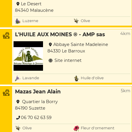
Le Desert
84340 Malaucène
Luzerne
Olive
4km
L'HUILE AUX MOINES ® - AMP sas
Abbaye Sainte Madeleine
84330 Le Barroux
Site internet
Lavande
Huile d'olive
5km
Mazas Jean Alain
Quartier la Borry
84190 Suzette
06 70 62 63 59
Olive
Fleur d'ornement