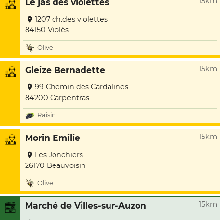
15km
Le jas des violettes
1207 ch.des violettes
84150 Violès
Olive
15km
Gleize Bernadette
99 Chemin des Cardalines
84200 Carpentras
Raisin
15km
Morin Emilie
Les Jonchiers
26170 Beauvoisin
Olive
15km
Marché de Villes-sur-Auzon