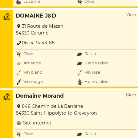
Luzerne
Olive
7km
DOMAINE J&D
31 Route de Mazan
84330 Caromb
06 14 34 44 88
Olive
Raisin
Amande
Jus de raisin
Vin blanc
Vin rosé
Vin rouge
Huile d'olive
8km
Domaine Morand
848 Chemin de La Barriane
84330 Saint-Hippolyte-le-Graveyron
Site internet
Olive
Raisin