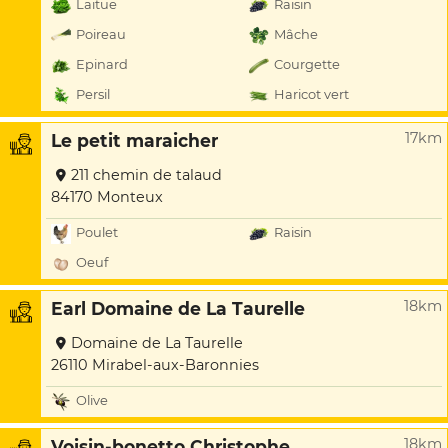
Laitue
Raisin
Poireau
Mâche
Epinard
Courgette
Persil
Haricot vert
17km
Le petit maraicher
211 chemin de talaud
84170 Monteux
Poulet
Raisin
Oeuf
18km
Earl Domaine de La Taurelle
Domaine de La Taurelle
26110 Mirabel-aux-Baronnies
Olive
18km
Voisin-bonetto Christophe