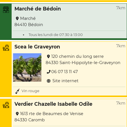
7km
Marché de Bédoin
Marché
84410 Bédoin
Tous les lundi de 07:30 à 13:00
7km
Scea le Graveyron
120 chemin du long serre
84330 Saint-Hippolyte-le-Graveyron
06 07 13 11 47
Site internet
Vin rouge
7km
Verdier Chazelle Isabelle Odile
1613 rte de Beaumes de Venise
84330 Caromb