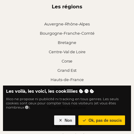
Les régions
Auvergne-Rhône-Alpes
Bourgogne-Franche-Comté
Bretagne
Centre-Val de Loire
Corse
Grand Est
Hauts-de-France
Île-de-France
Les voilà, les voici, les cookiiiiies
Normandie
Illico ne propose ni publicité ni tracking en tous genres. Les seuls
cookies sont ceux pour compter tous nos visiteurs (et vous êtes
Nouvelle-Aquitaine
nombreux
).
Occitanie
Non
Ok, pas de soucis
Pays de la Loire