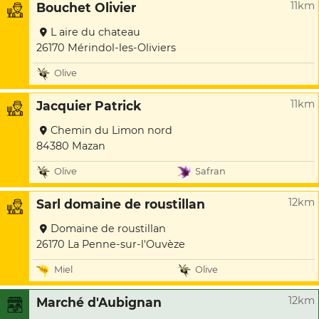
11km
Bouchet Olivier
L aire du chateau
26170 Mérindol-les-Oliviers
Olive
11km
Jacquier Patrick
Chemin du Limon nord
84380 Mazan
Olive
Safran
12km
Sarl domaine de roustillan
Domaine de roustillan
26170 La Penne-sur-l'Ouvèze
Miel
Olive
12km
Marché d'Aubignan