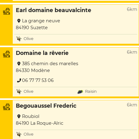
6km
Earl domaine beauvalcinte
La grange neuve
84190 Suzette
Olive
6km
Domaine la rêverie
385 chemin des marelles
84330 Modène
06 77 77 53 06
Olive
Raisin
6km
Begouaussel Frederic
Roubiol
84190 La Roque-Alric
Olive