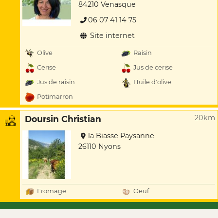
84210 Venasque
06 07 41 14 75
Site internet
Olive
Raisin
Cerise
Jus de cerise
Jus de raisin
Huile d'olive
Potimarron
20km
Doursin Christian
la Biasse Paysanne
26110 Nyons
Fromage
Oeuf