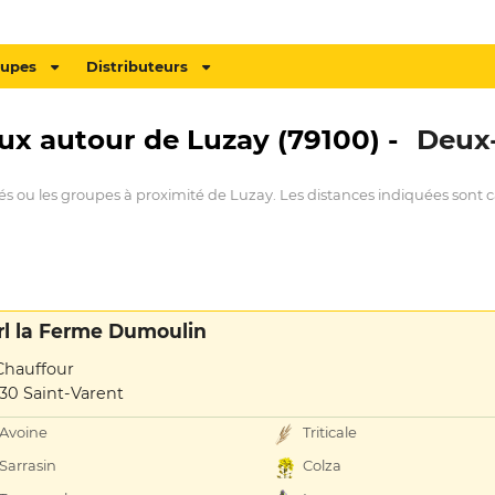
oupes
Distributeurs
aux autour de Luzay (79100) -
Deux
és ou les groupes à proximité de Luzay. Les distances indiquées sont c
rl la Ferme Dumoulin
Chauffour
30 Saint-Varent
Avoine
Triticale
Sarrasin
Colza