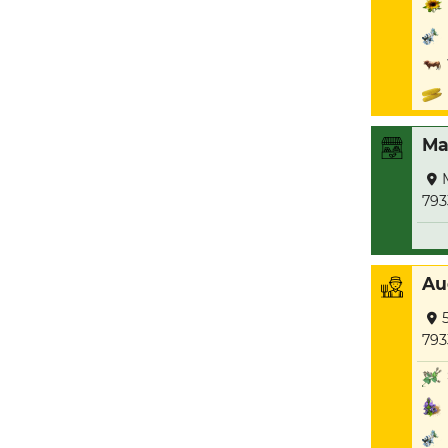
Ma
793
Au
793