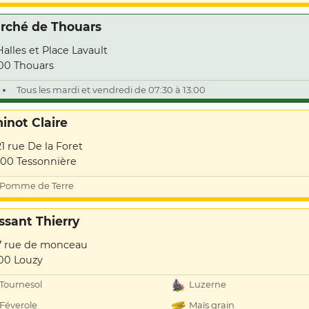
rché de Thouars
Halles et Place Lavault
00 Thouars
Tous les mardi et vendredi de 07:30 à 13:00
inot Claire
21 rue De la Foret
00 Tessonnière
Pomme de Terre
ssant Thierry
7 rue de monceau
00 Louzy
Tournesol
Luzerne
Féverole
Maïs grain