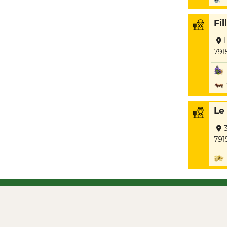
Fi
791
Le
791