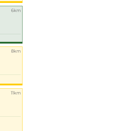
6km
8km
11km