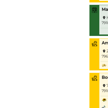
Ma
791
Am
796
Bo
791