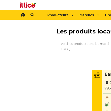
Producteurs
Marchés
Gr
Les produits loc
Voici les producteurs, les march
Luzay.
Ea
793