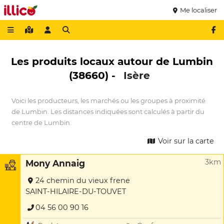
Me localiser
Les produits locaux autour de Lumbin
(38660) -
Isère
Voici les producteurs, les marchés ou les groupes à proximité
de Lumbin. Les distances indiquées sont calculés à partir du
centre de Lumbin.
Voir sur la carte
3km
Mony Annaig
24 chemin du vieux frene
SAINT-HILAIRE-DU-TOUVET
04 56 00 90 16