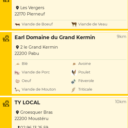
Les Vergers
22170 Plerneuf
Viande de Boeuf
Viande de Veau
9km
Earl Domaine du Grand Kermin
2 le Grand Kermin
22200 Pabu
Blé
Avoine
Viande de Porc
Poulet
Oeuf
Féverole
Viande de Mouton
Triticale
10km
TY LOCAL
Groesquer Bras
22200 Moustéru
02 96 13 25 59