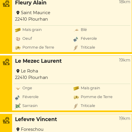
18km
Fleury Alain
Saint Maurice
22410 Plourhan
Maïs grain
Blé
Oeuf
Féverole
Pomme de Terre
Triticale
19km
Le Mezec Laurent
Le Roha
22410 Plourhan
Orge
Maïs grain
Féverole
Pomme de Terre
Sarrasin
Triticale
19km
Lefevre Vincent
Foreschou