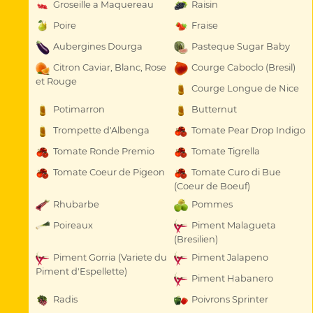
Groseille a Maquereau
Raisin
Poire
Fraise
Aubergines Dourga
Pasteque Sugar Baby
Citron Caviar, Blanc, Rose
Courge Caboclo (Bresil)
et Rouge
Courge Longue de Nice
Potimarron
Butternut
Trompette d'Albenga
Tomate Pear Drop Indigo
Tomate Ronde Premio
Tomate Tigrella
Tomate Coeur de Pigeon
Tomate Curo di Bue
(Coeur de Boeuf)
Rhubarbe
Pommes
Poireaux
Piment Malagueta
(Bresilien)
Piment Gorria (Variete du
Piment Jalapeno
Piment d'Espellette)
Piment Habanero
Radis
Poivrons Sprinter