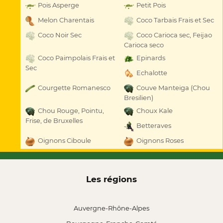
Pois Asperge
Petit Pois
Melon Charentais
Coco Tarbais Frais et Sec
Coco Noir Sec
Coco Carioca sec, Feijao
Carioca seco
Coco Paimpolais Frais et
Epinards
Sec
Echalotte
Courgette Romanesco
Couve Manteiga (Chou
Bresilien)
Chou Rouge, Pointu,
Choux Kale
Frise, de Bruxelles
Betteraves
Oignons Ciboule
Oignons Roses
Les régions
Auvergne-Rhône-Alpes