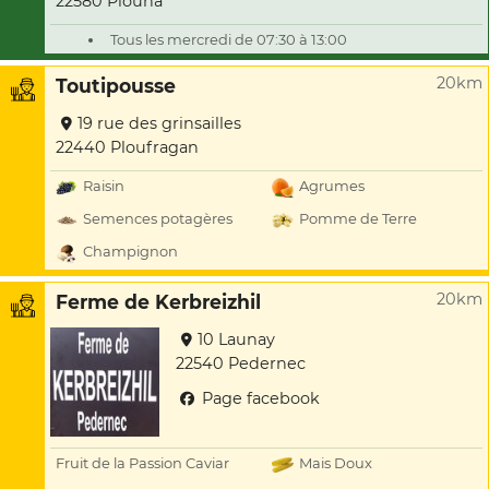
22580 Plouha
Tous les mercredi de 07:30 à 13:00
20km
Toutipousse
19 rue des grinsailles
22440 Ploufragan
Raisin
Agrumes
Semences potagères
Pomme de Terre
Champignon
20km
Ferme de Kerbreizhil
10 Launay
22540 Pedernec
Page facebook
Fruit de la Passion Caviar
Mais Doux