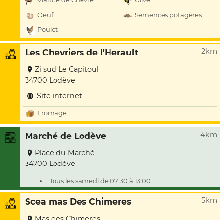
Viande de Chèvre
Olive
Oeuf
Semences potagères
Poulet
2km
Les Chevriers de l'Herault
Zi sud Le Capitoul
34700 Lodève
Site internet
Fromage
4km
Marché de Lodève
Place du Marché
34700 Lodève
Tous les samedi de 07:30 à 13:00
5km
Scea mas Des Chimeres
Mas des Chimeres