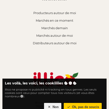
Producteurs autour de moi
Marchés en ce moment
Marchés demain
Marchés autour de moi
Distributeurs autour de moi
Les voilà, les voici, les cookiiiiies
Illico ne propose ni publicité ni tracking en tous genres. Les seuls
Le local n'a jamais été aussi proche
cookies sont ceux pour compter tous nos visiteurs (et vous êtes
nombreux
).
18 rue du Général De Gaulle
76270 Neufchâtel-en-Bray
Non
Ok, pas de soucis