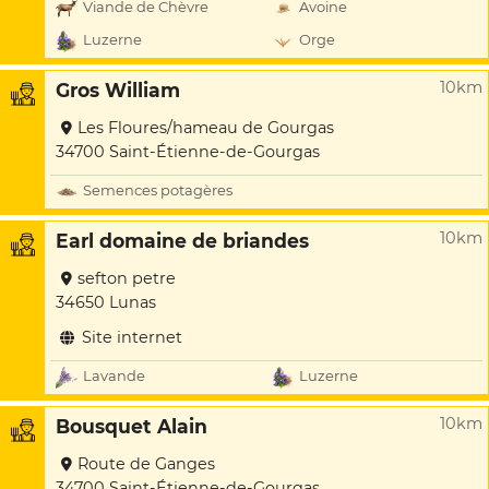
Viande de Chèvre
Avoine
Luzerne
Orge
10km
Gros William
Les Floures/hameau de Gourgas
34700 Saint-Étienne-de-Gourgas
Semences potagères
10km
Earl domaine de briandes
sefton petre
34650 Lunas
Site internet
Lavande
Luzerne
10km
Bousquet Alain
Route de Ganges
34700 Saint-Étienne-de-Gourgas