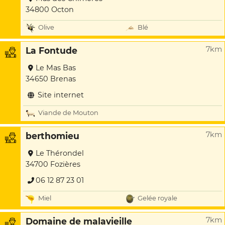
34800 Octon
Olive
Blé
7km
La Fontude
Le Mas Bas
34650 Brenas
Site internet
Viande de Mouton
7km
berthomieu
Le Thérondel
34700 Fozières
06 12 87 23 01
Miel
Gelée royale
7km
Domaine de malavieille