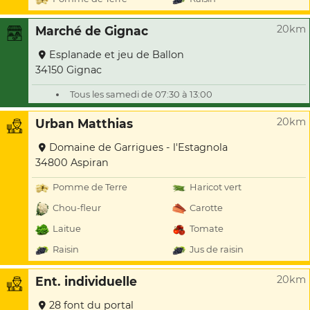
20km
Marché de Gignac
Esplanade et jeu de Ballon
34150 Gignac
Tous les samedi de 07:30 à 13:00
20km
Urban Matthias
Domaine de Garrigues - l'Estagnola
34800 Aspiran
Pomme de Terre
Haricot vert
Chou-fleur
Carotte
Laitue
Tomate
Raisin
Jus de raisin
20km
Ent. individuelle
28 font du portal