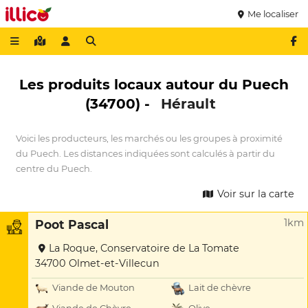
Me localiser
Les produits locaux autour du Puech
(34700) -
Hérault
Voici les producteurs, les marchés ou les groupes à proximité
du Puech. Les distances indiquées sont calculés à partir du
centre du Puech.
Voir sur la carte
1km
Poot Pascal
La Roque, Conservatoire de La Tomate
34700 Olmet-et-Villecun
Viande de Mouton
Lait de chèvre