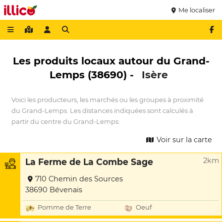
Me localiser
Les produits locaux autour du Grand-
Lemps (38690) -
Isère
Voici les producteurs, les marchés ou les groupes à proximité
du Grand-Lemps. Les distances indiquées sont calculés à
partir du centre du Grand-Lemps.
Voir sur la carte
2km
La Ferme de La Combe Sage
710 Chemin des Sources
38690 Bévenais
Pomme de Terre
Oeuf