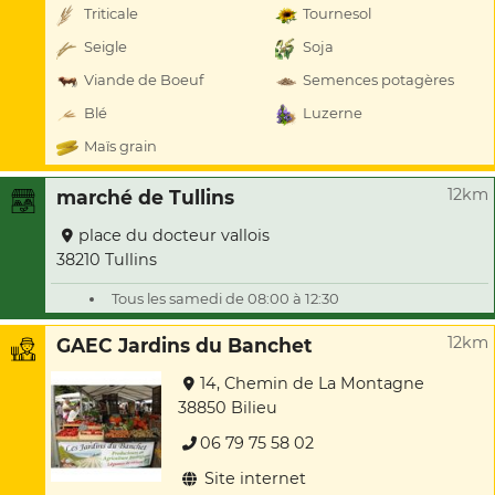
Triticale
Tournesol
Seigle
Soja
Viande de Boeuf
Semences potagères
Blé
Luzerne
Maïs grain
12km
marché de Tullins
place du docteur vallois
38210 Tullins
Tous les samedi de 08:00 à 12:30
12km
GAEC Jardins du Banchet
14, Chemin de La Montagne
38850 Bilieu
06 79 75 58 02
Site internet