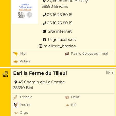
23, chemin du Bessey
38590 Brézins
06 16 26 80 15
06 16 26 80 15
Site internet
Page facebook
miellerie_brezins
Miel
Pain d'épices pur miel
Pollen
11km
Earl la Ferme du Tilleul
45 Chemin de La Combe
38690 Biol
Triticale
Oeuf
Poulet
Blé
Orge