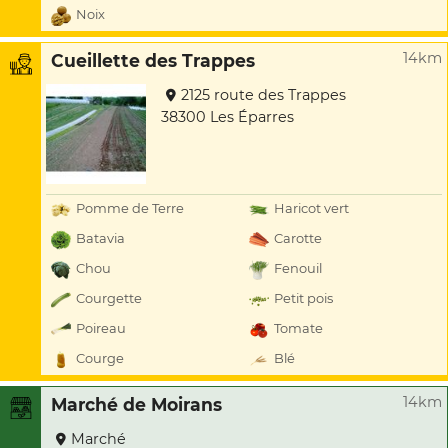
Noix
14km
Cueillette des Trappes
2125 route des Trappes
38300 Les Éparres
Pomme de Terre
Haricot vert
Batavia
Carotte
Chou
Fenouil
Courgette
Petit pois
Poireau
Tomate
Courge
Blé
14km
Marché de Moirans
Marché