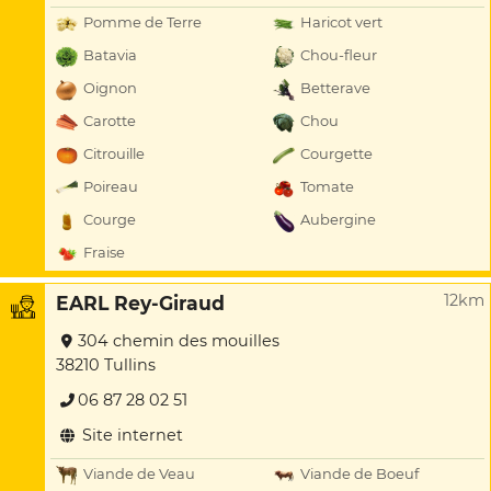
Pomme de Terre
Haricot vert
Batavia
Chou-fleur
Oignon
Betterave
Carotte
Chou
Citrouille
Courgette
Poireau
Tomate
Courge
Aubergine
Fraise
12km
EARL Rey-Giraud
304 chemin des mouilles
38210 Tullins
06 87 28 02 51
Site internet
Viande de Veau
Viande de Boeuf