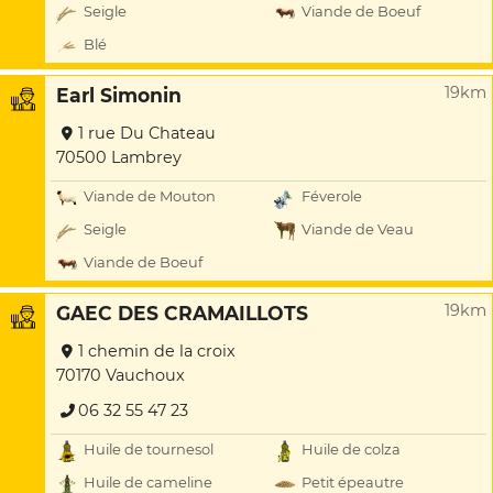
Seigle
Viande de Boeuf
Blé
19km
Earl Simonin
1 rue Du Chateau
70500 Lambrey
Viande de Mouton
Féverole
Seigle
Viande de Veau
Viande de Boeuf
19km
GAEC DES CRAMAILLOTS
1 chemin de la croix
70170 Vauchoux
06 32 55 47 23
Huile de tournesol
Huile de colza
Huile de cameline
Petit épeautre