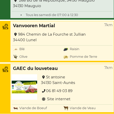
268 Bd de la République, 34130 Mauguio
34130 Mauguio
Tous les samedi de 07:00 à 12:30
7km
Vanvooren Martial
984 Chemin de La Fourche st Jullian
34400 Lunel
Blé
Raisin
Olive
Pomme de Terre
7km
GAEC du louveteau
St antoine
34130 Saint-Aunès
06 81 49 03 89
Site internet
Viande de Boeuf
Viande de Veau