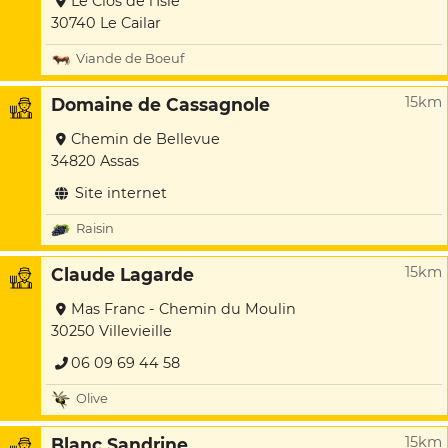
Le Clos de l'Isle
30740 Le Cailar
Viande de Boeuf
15km
Domaine de Cassagnole
Chemin de Bellevue
34820 Assas
Site internet
Raisin
15km
Claude Lagarde
Mas Franc - Chemin du Moulin
30250 Villevieille
06 09 69 44 58
Olive
15km
Blanc Sandrine