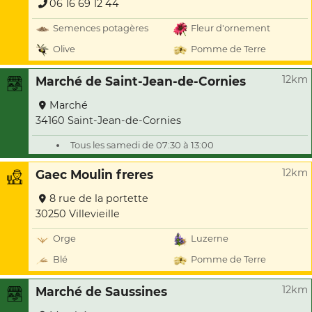
06 16 69 12 44
Semences potagères
Fleur d'ornement
Olive
Pomme de Terre
12km
Marché de Saint-Jean-de-Cornies
Marché
34160 Saint-Jean-de-Cornies
Tous les samedi de 07:30 à 13:00
12km
Gaec Moulin freres
8 rue de la portette
30250 Villevieille
Orge
Luzerne
Blé
Pomme de Terre
12km
Marché de Saussines