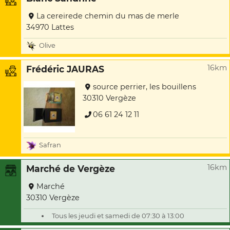
La cereirede chemin du mas de merle
34970 Lattes
Olive
16km
Frédéric JAURAS
source perrier, les bouillens
30310 Vergèze
06 61 24 12 11
Safran
16km
Marché de Vergèze
Marché
30310 Vergèze
Tous les jeudi et samedi de 07:30 à 13:00