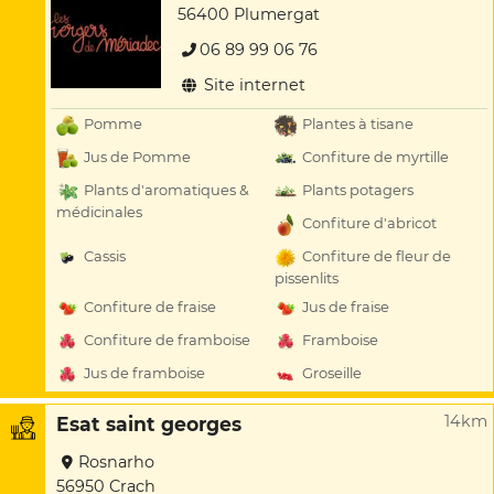
56400 Plumergat
06 89 99 06 76
Site internet
Pomme
Plantes à tisane
Jus de Pomme
Confiture de myrtille
Plants d'aromatiques &
Plants potagers
médicinales
Confiture d'abricot
Cassis
Confiture de fleur de
pissenlits
Confiture de fraise
Jus de fraise
Confiture de framboise
Framboise
Jus de framboise
Groseille
14km
Esat saint georges
Rosnarho
56950 Crach