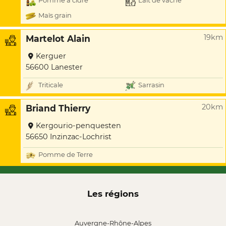
Pomme à cidre
Lait de vache
Maïs grain
19km
Martelot Alain
Kerguer
56600 Lanester
Triticale
Sarrasin
20km
Briand Thierry
Kergourio-penquesten
56650 Inzinzac-Lochrist
Pomme de Terre
Les régions
Auvergne-Rhône-Alpes