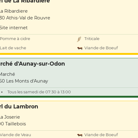
rl de La Ribardiere
La Ribardiere
30 Athis-Val de Rouvre
Site internet
Pomme à cidre
Triticale
Lait de vache
Viande de Boeuf
rché d'Aunay-sur-Odon
Marché
60 Les Monts d'Aunay
Tous les samedi de 07:30 à 13:00
rl du Lambron
La Joserie
00 Taillebois
Viande de Veau
Viande de Boeuf