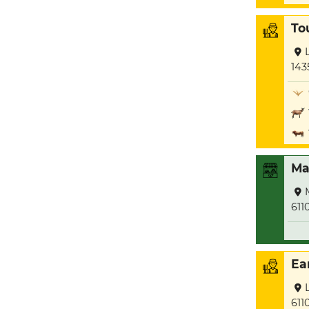
To
143
Ma
611
Ea
611