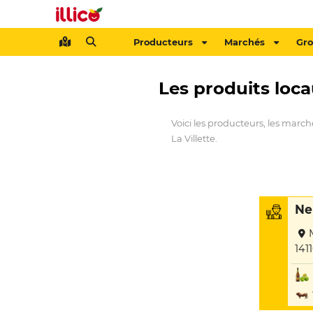
Producteurs
Marchés
Gr
Les produits loca
Voici les producteurs, les march
La Villette.
Ne
141