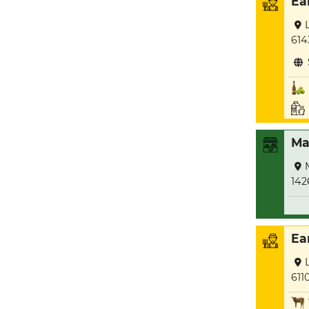
Ea
614
Ma
142
Ea
611