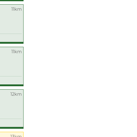
11km
11km
12km
13km