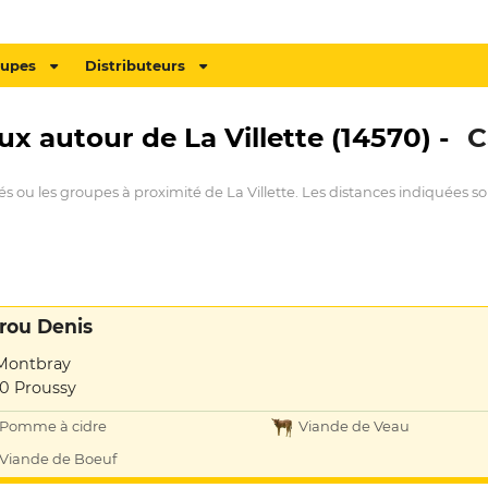
oupes
Distributeurs
ux autour de La Villette (14570) -
C
és ou les groupes à proximité de La Villette. Les distances indiquées so
rou Denis
Montbray
10 Proussy
Pomme à cidre
Viande de Veau
Viande de Boeuf