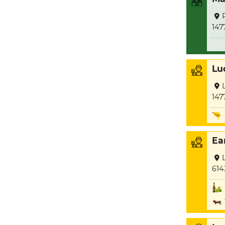
147
Lu
147
Ea
614