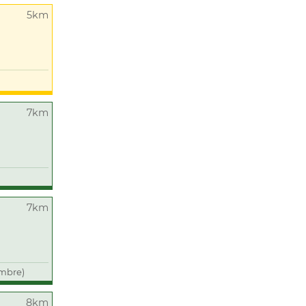
5km
7km
7km
embre)
8km