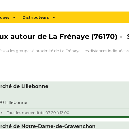
oupes
Distributeurs
aux autour de La Frénaye (76170) -
és ou les groupes à proximité de La Frénaye. Les distances indiquées s
rché de Lillebonne
70 Lillebonne
Tous les mercredi de 07:30 à 13:00
rché de Notre-Dame-de-Gravenchon