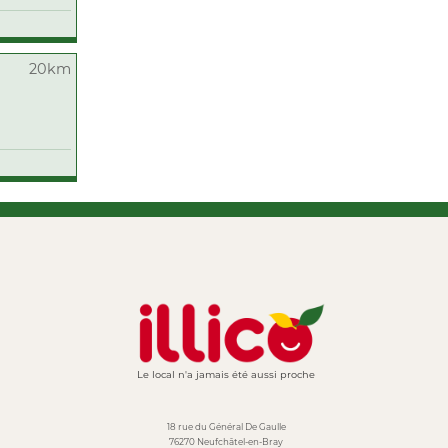
20km
Le local n'a jamais été aussi proche
18 rue du Général De Gaulle
76270 Neufchâtel-en-Bray