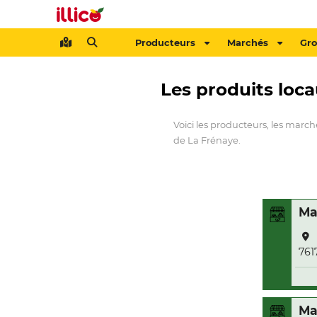
Producteurs
Marchés
Gr
Les produits loc
Voici les producteurs, les march
de La Frénaye.
Ma
761
Ma