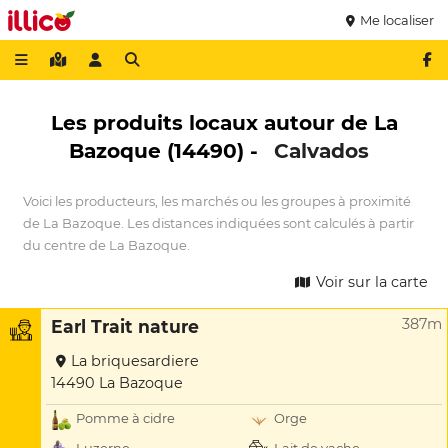
Me localiser
Les produits locaux autour de La
Bazoque (14490) -
Calvados
Voici les producteurs, les marchés ou les groupes à proximité
de La Bazoque. Les distances indiquées sont calculés à partir
du centre de La Bazoque.
Voir sur la carte
387m
Earl Trait nature
La briquesardiere
14490 La Bazoque
Pomme à cidre
Orge