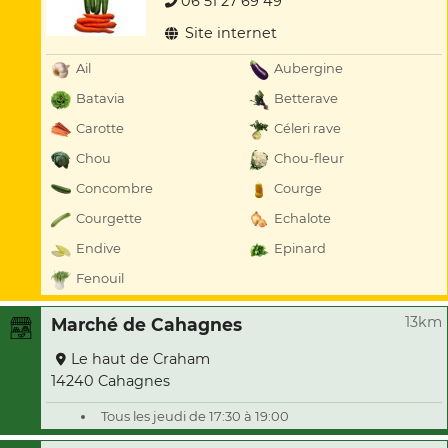
06 51 27 69 49
Site internet
Ail
Aubergine
Batavia
Betterave
Carotte
Céleri rave
Chou
Chou-fleur
Concombre
Courge
Courgette
Echalote
Endive
Epinard
Fenouil
13km
Marché de Cahagnes
Le haut de Craham
14240 Cahagnes
Tous les jeudi de 17:30 à 19:00