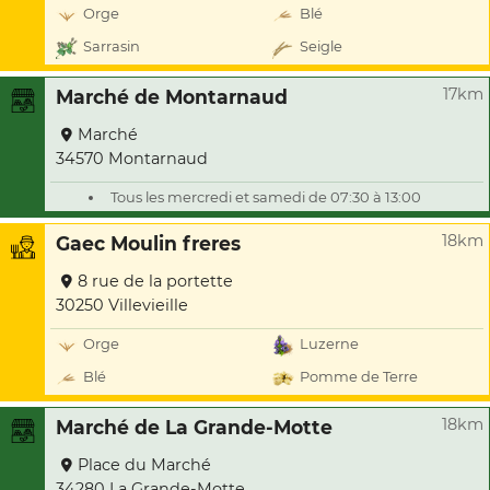
Orge
Blé
Sarrasin
Seigle
17km
Marché de Montarnaud
Marché
34570 Montarnaud
Tous les mercredi et samedi de 07:30 à 13:00
18km
Gaec Moulin freres
8 rue de la portette
30250 Villevieille
Orge
Luzerne
Blé
Pomme de Terre
18km
Marché de La Grande-Motte
Place du Marché
34280 La Grande-Motte