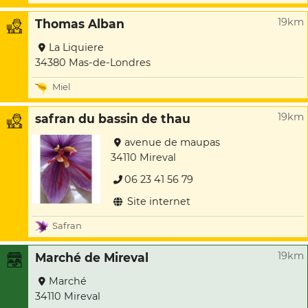
19km
Thomas Alban
La Liquiere
34380 Mas-de-Londres
Miel
19km
safran du bassin de thau
avenue de maupas
34110 Mireval
06 23 41 56 79
Site internet
Safran
19km
Marché de Mireval
Marché
34110 Mireval