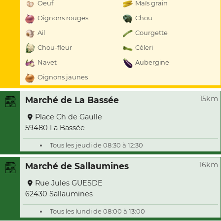
Oeuf
Maïs grain
Oignons rouges
Chou
Ail
Courgette
Chou-fleur
Céleri
Navet
Aubergine
Oignons jaunes
15km
Marché de La Bassée
Place Ch de Gaulle
59480 La Bassée
Tous les jeudi de 08:30 à 12:30
16km
Marché de Sallaumines
Rue Jules GUESDE
62430 Sallaumines
Tous les lundi de 08:00 à 13:00