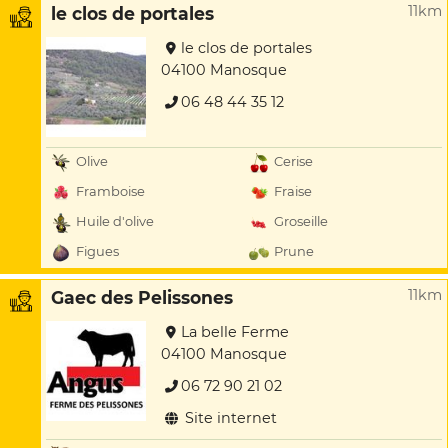
11km
le clos de portales
le clos de portales
04100 Manosque
06 48 44 35 12
Olive
Cerise
Framboise
Fraise
Huile d'olive
Groseille
Figues
Prune
11km
Gaec des Pelissones
La belle Ferme
04100 Manosque
06 72 90 21 02
Site internet