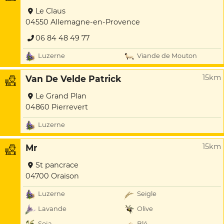
Le Claus
04550 Allemagne-en-Provence
06 84 48 49 77
Luzerne
Viande de Mouton
15km
Van De Velde Patrick
Le Grand Plan
04860 Pierrevert
Luzerne
15km
Mr
St pancrace
04700 Oraison
Luzerne
Seigle
Lavande
Olive
Soja
Blé