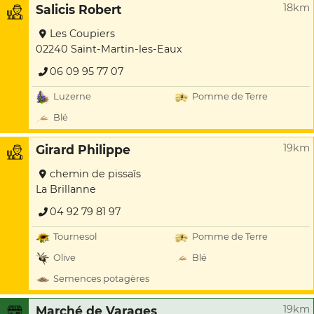
18km
Salicis Robert
Les Coupiers
02240 Saint-Martin-les-Eaux
06 09 95 77 07
Luzerne
Pomme de Terre
Blé
19km
Girard Philippe
chemin de pissaïs
La Brillanne
04 92 79 81 97
Tournesol
Pomme de Terre
Olive
Blé
Semences potagères
19km
Marché de Varages