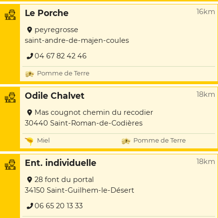
16km
Le Porche
peyregrosse
saint-andre-de-majen-coules
04 67 82 42 46
Pomme de Terre
18km
Odile Chalvet
Mas cougnot chemin du recodier
30440 Saint-Roman-de-Codières
Miel
Pomme de Terre
18km
Ent. individuelle
28 font du portal
34150 Saint-Guilhem-le-Désert
06 65 20 13 33