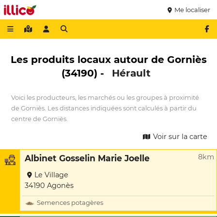
Me localiser
Les produits locaux autour de Gorniès
(34190) -
Hérault
Voici les producteurs, les marchés ou les groupes à proximité
de Gorniès. Les distances indiquées sont calculés à partir du
centre de Gorniès.
Voir sur la carte
8km
Albinet Gosselin Marie Joelle
Le Village
34190 Agonès
Semences potagères