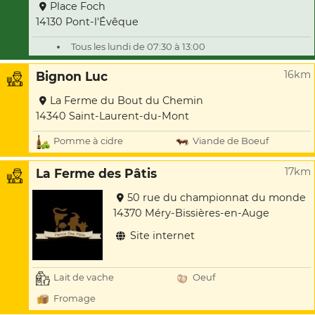
Place Foch
14130 Pont-l'Évêque
Tous les lundi de 07:30 à 13:00
16km
Bignon Luc
La Ferme du Bout du Chemin
14340 Saint-Laurent-du-Mont
Pomme à cidre
Viande de Boeuf
17km
La Ferme des Pâtis
50 rue du championnat du monde
14370 Méry-Bissières-en-Auge
Site internet
Lait de vache
Oeuf
Fromage