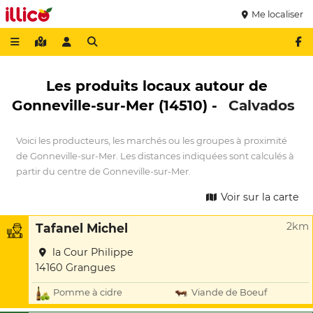
Me localiser
Les produits locaux autour de
Gonneville-sur-Mer (14510) -
Calvados
Voici les producteurs, les marchés ou les groupes à proximité
de Gonneville-sur-Mer. Les distances indiquées sont calculés à
partir du centre de Gonneville-sur-Mer.
Voir sur la carte
2km
Tafanel Michel
la Cour Philippe
14160 Grangues
Pomme à cidre
Viande de Boeuf