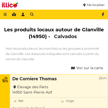
Me localiser
Les produits locaux autour de Glanville
(14950) -
Calvados
Voici les producteurs, les marchés ou les groupes à proximité
de Glanville. Les distances indiquées sont calculés à partir du
centre de Glanville.
Voir sur la carte
2km
De Corniere Thomas
Elevage des Parts
14950 Saint-Pierre-Azif
Blé
Orge