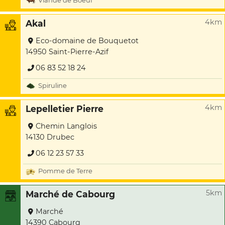
Viande de Boeuf
4km
Akal
Eco-domaine de Bouquetot
14950 Saint-Pierre-Azif
06 83 52 18 24
Spiruline
4km
Lepelletier Pierre
Chemin Langlois
14130 Drubec
06 12 23 57 33
Pomme de Terre
5km
Marché de Cabourg
Marché
14390 Cabourg