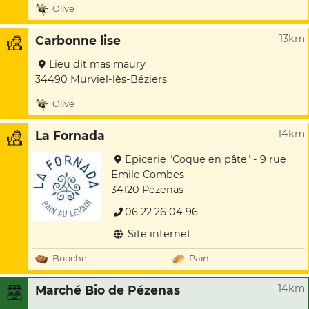
Olive
13km
Carbonne lise
Lieu dit mas maury
34490 Murviel-lès-Béziers
Olive
14km
La Fornada
Epicerie "Coque en pâte" - 9 rue
Emile Combes
34120 Pézenas
06 22 26 04 96
Site internet
Brioche
Pain
14km
Marché Bio de Pézenas