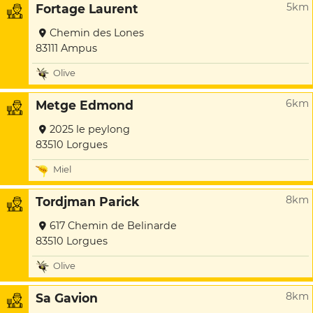
5km
Fortage Laurent
Chemin des Lones
83111 Ampus
Olive
6km
Metge Edmond
2025 le peylong
83510 Lorgues
Miel
8km
Tordjman Parick
617 Chemin de Belinarde
83510 Lorgues
Olive
8km
Sa Gavion