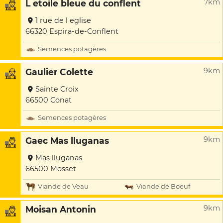
7km
L etoile bleue du conflent
1 rue de l eglise
66320 Espira-de-Conflent
Semences potagères
9km
Gaulier Colette
Sainte Croix
66500 Conat
Semences potagères
9km
Gaec Mas lluganas
Mas lluganas
66500 Mosset
Viande de Veau
Viande de Boeuf
9km
Moisan Antonin