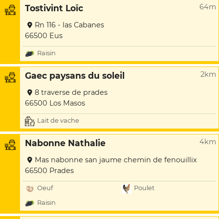
64m
Tostivint Loïc
Rn 116 - las Cabanes
66500 Eus
Raisin
2km
Gaec paysans du soleil
8 traverse de prades
66500 Los Masos
Lait de vache
4km
Nabonne Nathalie
Mas nabonne san jaume chemin de fenouillix
66500 Prades
Oeuf
Poulet
Raisin