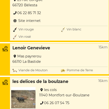
66720 Bélesta
06 22 85 71 32
Site internet
Vin rouge
Vin blanc
Vin rosé
15km
Lenoir Genevieve
Mas payrerou
66110 La Bastide
Viande de Mouton
Pomme de Terre
16km
les delices de la boulzane
les cols
11140 Montfort-sur-Boulzane
06 26 07 54 75