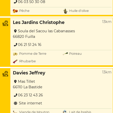
06 03 50 30 08
Pêche
Huile d'olive
13km
Les Jardins Christophe
Soula del Sacou las Cabanasses
66820 Fuilla
06 21 51 24 16
Pomme de Terre
Poireau
Rhubarbe
13km
Davies Jeffrey
Mas Tillet
66110 La Bastide
06 23 12 43 26
Site internet
Viande de Mouton
Lait de brebis