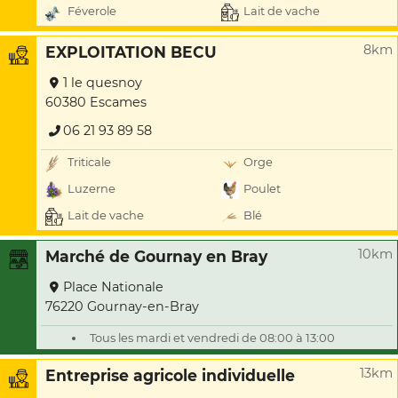
Féverole
Lait de vache
8km
EXPLOITATION BECU
1 le quesnoy
60380 Escames
06 21 93 89 58
Triticale
Orge
Luzerne
Poulet
Lait de vache
Blé
10km
Marché de Gournay en Bray
Place Nationale
76220 Gournay-en-Bray
Tous les mardi et vendredi de 08:00 à 13:00
13km
Entreprise agricole individuelle