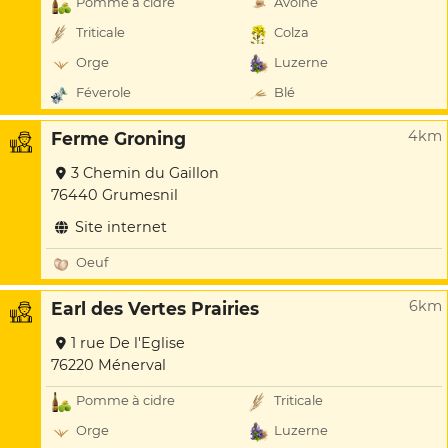
Pomme à cidre
Avoine
Triticale
Colza
Orge
Luzerne
Féverole
Blé
4km
Ferme Groning
3 Chemin du Gaillon
76440 Grumesnil
Site internet
Oeuf
6km
Earl des Vertes Prairies
1 rue De l'Eglise
76220 Ménerval
Pomme à cidre
Triticale
Orge
Luzerne