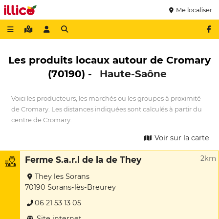
Me localiser
Les produits locaux autour de Cromary
(70190) -
Haute-Saône
Voici les producteurs, les marchés ou les groupes à proximité
de Cromary. Les distances indiquées sont calculés à partir du
centre de Cromary.
Voir sur la carte
2km
Ferme S.a.r.l de la de They
They les Sorans
70190 Sorans-lès-Breurey
06 21 53 13 05
Site internet